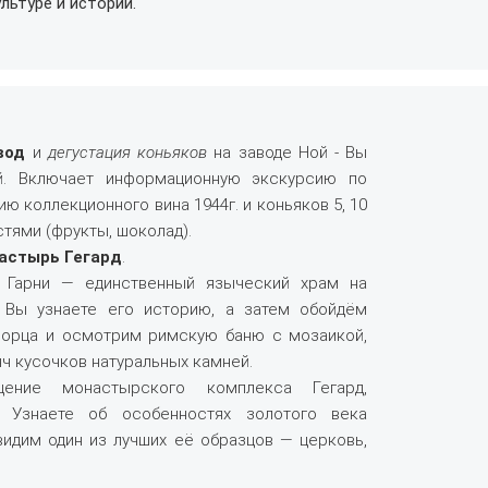
льтуре и истории.
вод
и
дегустация коньяков
на заводе Ной - Вы
й. Включает информационную экскурсию по
ию коллекционного вина 1944г. и коньяков 5, 10
стями (фрукты, шоколад).
астырь Гегард
.
 Гарни — единственный языческий храм на
. Вы узнаете его историю, а затем обойдём
ворца и осмотрим римскую баню с мозаикой,
ч кусочков натуральных камней.
ние монастырского комплекса Гегард,
е. Узнаете об особенностях золотого века
видим один из лучших её образцов — церковь,