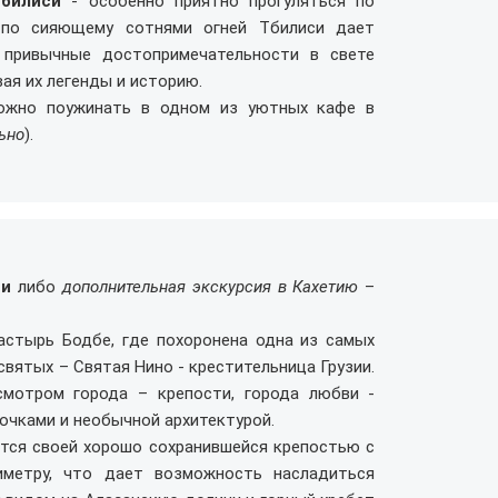
Тбилиси
- особенно приятно прогуляться по
а по сияющему сотнями огней Тбилиси дает
 привычные достопримечательности в свете
ая их легенды и историю.
можно поужинать в одном из уютных кафе в
ьно
).
си
либо
дополнительная экскурсия в Кахетию
–
стырь Бодбе, где похоронена одна из самых
святых – Святая Нино - крестительница Грузии.
мотром города – крепости, города любви -
лочками и необычной архитектурой.
ится своей хорошо сохранившейся крепостью с
иметру, что дает возможность насладиться