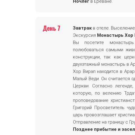
Ночлег
в Ереване.
День 7
Завтрак
в отеле. Выселение
Экскурсия
Монастырь Хор 
Вы посетите монастырь
полюбоваться самыми живо
конструкции, так как цер
двухэтажный монастырь в А
Хор Вирап находится в Ара
Малый Веди. Он считается 
Церкви. Согласно легенде,
которую, по велению Трдат
проповедование христианств
Григорий Просветитель чудо
царь провозглашает христиа
Отправление на границу с Гр
Позднее прибытие и засел