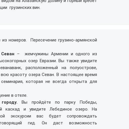
 видом на Алазанскую долину и горный хребет
ции грузинских вин.
е из номеров. Пересечение грузино-армянской
 Севан
– жемчужины Армении и одного из
ысокогорных озер Евразии. Вы также увидите
еванаванк, расположенный на полуострове,
 всю красоту озера Севан. В настоящее время
 семинария, которая не всегда открыта для
ение в отеле.
городу.
Вы пройдёте по парку Победы,
ий каскад и увидите Лебединое озеро. На
ной экскурсии вас будет сопровождать
коговорящий гид. Он даст возможность