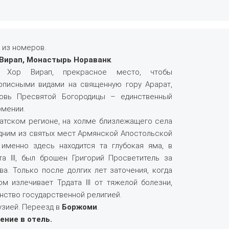
 из номеров.
Вирап, Монастырь Нораванк
.
 Хор Вирап, прекрасное место, чтобы
писными видами на священную гору Арарат,
ковь Пресвятой Богородицы – единственный
рмении.
ратском регионе, на холме близлежащего села
одним из святых мест Армянской Апостольской
 именно здесь находится та глубокая яма, в
а III, был брошен Григорий Просветитель за
а. Только после долгих лет заточения, когда
м излечивает Трдата III от тяжелой болезни,
нство государственной религией.
узией. Переезд в
Боржоми
.
ение в отель.