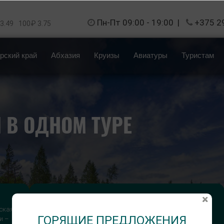
Пн-Пт 09:00 - 19:00
|
+375 2
 3.49
100₽ 3.75
рский край
Абхазия
Круизы
Авиатуры
Туристам
 В ОДНОМ ТУРЕ
Длительность тура:
нская
11 дней/10 ночей
ГОРЯЩИЕ ПРЕДЛОЖЕНИЯ
и –