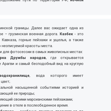
продолжение пути по территории РФ,
ночной
зинской границы. Далее вас ожидает одна из
ре – грузинская военная дорога.
Казбек
- это
 Кавказа, горные пейзажи и ущелья, а также
о неописуемой красоты места.
и для фотосессии в самых живописных местах:
рка Дружбы народов
, где открывается
 Арагви и самый бесподобный вид на круглую
одохранилище
, вода которого имеет
цвет;
альной насыщенной событиями историей и
жающей ее природы;
вляющий своими марсианскими пейзажами;
ение в отеле в послеобеденное время.