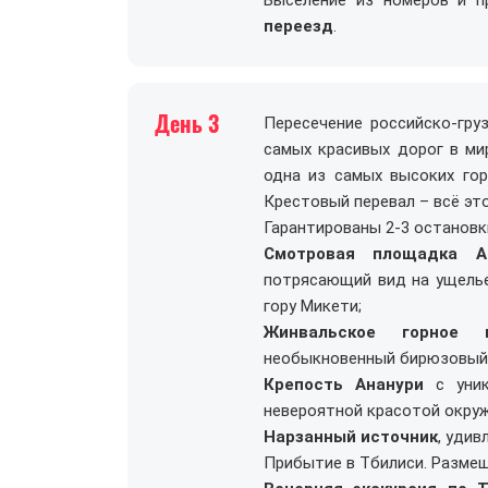
Выселение из номеров и 
переезд
.
День 3
Пересечение российско-гру
самых красивых дорог в ми
одна из самых высоких гор
Крестовый перевал – всё эт
Гарантированы 2-3 остановк
Смотровая площадка А
потрясающий вид на ущелье
гору Микети;
Жинвальское горное в
необыкновенный бирюзовый 
Крепость Ананури
с уник
невероятной красотой окру
Нарзанный источник
, уди
Прибытие в Тбилиси. Размещ