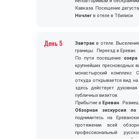
неповторимым и бескрайним
Кавказа. Посещение дегуста
Ночлег
в отеле в Тбилиси.
День 5
Завтрак
в отеле. Выселени
границы. Переезд в Ереван.
По пути посещение
озера
крупнейших пресноводных в
монастырский комплекс С
откуда открывается вид на
здесь действует духовная
публичных визитов.
Прибытие в
Ереван
. Размещ
Обзорная экскурсия по 
поднимитесь на Ереванск
протяжении всей обзор
профессиональный русс