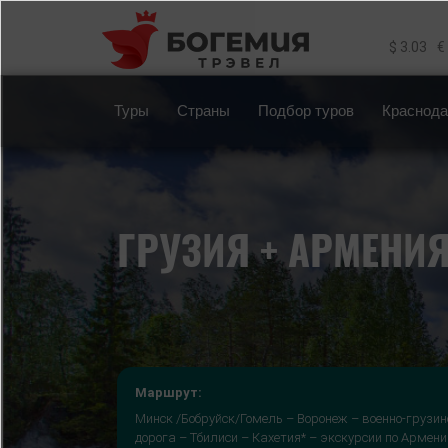
Перейти к основному содержанию
$ 3.03
€
Туры
Страны
Подбор туров
Краснода
ГРУЗИЯ + АРМЕНИЯ
Маршрут:
Минск /Бобруйск/Гомель – Воронеж – военно-грузи
дорога – Тбилиси – Кахетия* – экскурсии по Армени