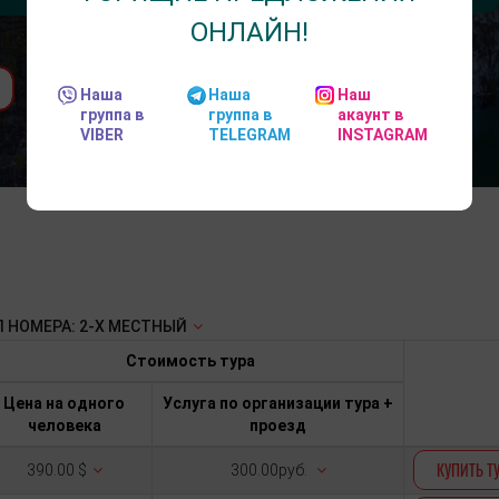
ОНЛАЙН!
Наша
Наша
Наш
группа в
группа в
акаунт в
VIBER
TELEGRAM
INSTAGRAM
 НОМЕРА: 2-Х МЕСТНЫЙ
Стоимость тура
Цена на одного
Услуга по организации тура +
человека
проезд
КУПИТЬ Т
390.00 $
300.00руб.