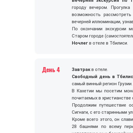
Вечерняя экскурсия по 
городу вечером. Прогулк
возможность рассмотреть
вечерней иллюминации, узнав
По окончании экскурсии 
Старом городе (
самостоятел
Ночлег
в отеле в Тбилиси.
День 4
Завтрак
в отеле.
Свободный день в Тбили
самый винный регион Грузии.
В Кахетии мы посетим мона
почитаемых в христианстве 
Продолжим путешествие ос
Сигнаги, с его старинными у
Кроме всего этого, он слав
28 башнями по всему пер