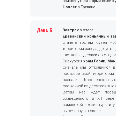
прикоснуться к армянской ку
Ночлег
в Ереване.
День 6
Завтрак
в отеле.
Ереванский коньячный за
станете гостем музея Но
территории завода, дегустац
- летней выдержки со сладо
Экскурсия
храм Гарни, Мон
Сначала мы отправимся в
постсоветской территории
развалины Королевского д
сложенной из десятков тыся
Затем нас ждёт посеще
возведённого в XIII век
армянской архитектуры и у
высеченную в скале.