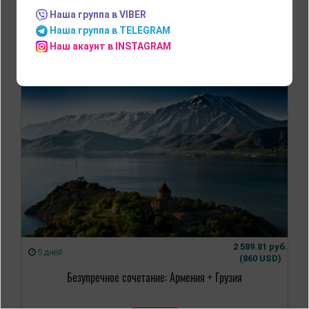
Наша группа в VIBER
Ереван
Наша группа в TELEGRAM
Наш акаунт в INSTAGRAM
Автобусные туры
Туры на поезде
Авиатуры
2 589.81 руб.
5 дней
(860 USD)
Безупречное сочетание: Армения + Грузия