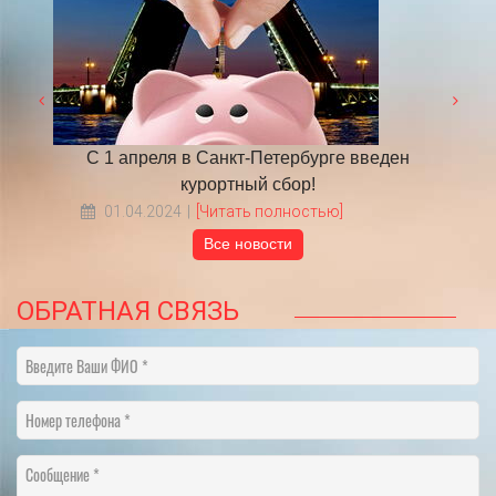
 году
С 1 апреля в Санкт-Петербурге введен
​НА
курортный сбор!
01.04.2024
[Читать полностью]
Все новости
ОБРАТНАЯ СВЯЗЬ
Введите Ваши ФИО
Номер телефона
Сообщение