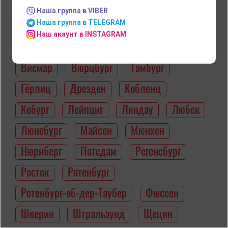
Наша группа в VIBER
Аахен
Бавария
Бамберг
Наша группа в TELEGRAM
Наш акаунт в INSTAGRAM
Баутцен
Берлин
Бремен
Висмар
Вюрцбург
Гамбург
Гёрлиц
Дрезден
Кобленц
Кобург
Лейпциг
Линдау
Любек
Люнебург
Майсен
Мюнхен
Нюрнберг
Потсдам
Регенсбург
Росток
Ротенбург
Ротенбург-об-дер-Таубер
Фюссен
Шверин
Штральзунд
Щецин