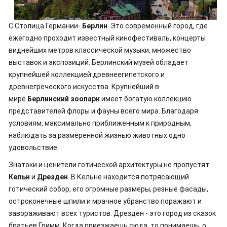
С Столица Германии-
Берлин
. Это современный город, где
ежегодно проходит известный кинофестиваль, концерты
виднейших метров классической музыки, множество
выставок и экспозиций. Берлинский музей обладает
крупнейшей коллекцией древнеегипетского и
древнегреческого искусства. Крупнейший в
мире
Берлинский зоопарк
имеет богатую коллекцию
представителей флоры и фауны всего мира. Благодаря
условиям, максимально приближенным к природным,
наблюдать за размеренной жизнью животных одно
удовольствие.
Знатоки и ценители готической архитектуры не пропустят
Кельн
и
Дрезден
. В Кельне находится потрясающий
готический собор, его огромные размеры, резные фасады,
остроконечные шпили и мрачное убранство поражают и
завораживают всех туристов. Дрезден - это город из сказок
братьев Гримм. Когда приезжаешь сюда, то понимаешь, о