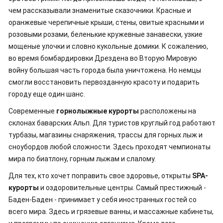
чем рассказывали знаменитые сказочники. Красные и
оранжевые черепичные крыши, стены, овитые красными и
розовыми розами, беленькие кружевные занавески, узкие
мощеные улочки и словно кукольные домики. К сожалению,
во время бомбардировки Дрездена во Вторую Мировую
войну большая часть города была уничтожена. Но немцы
смогли восстановить первозданную красоту и подарить
городу еще один шанс.
Современные
горнолыжные курорты
расположены на
склонах баварских Альп. Для туристов круглый год работают
турбазы, магазины снаряжения, трассы для горных лыж и
сноубордов любой сложности. Здесь проходят чемпионаты
мира по биатлону, горным лыжам и слалому.
Для тех, кто хочет поправить свое здоровье, открыты
SPA-
курорты
и оздоровительные центры. Самый престижный -
Баден-Баден - принимает у себя иностранных гостей со
всего мира. Здесь и грязевые ванны, и массажные кабинеты,