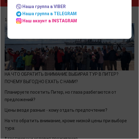
ВЫБИРАЯ ТУР В ПИТЕР?
Наша группа в VIBER
Наша группа в TELEGRAM
18.05.2022
Наш акаунт в INSTAGRAM
НА ЧТО ОБРАТИТЬ ВНИМАНИЕ ВЫБИРАЯ ТУР В ПИТЕР?
ПОЧЕМУ ВЫГОДНО ЕХАТЬ С НАМИ?
Планируете посетить Питер, но глаза разбегаются от
предложений?
Цены везде разные - кому отдать предпочтение?
На что обратить внимание, кроме низкой цены при выборе
тура:
* гостиницу и условия проживания