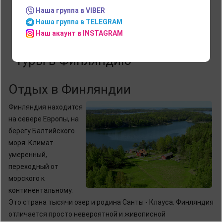
Наша группа в VIBER
Турку
Хельсинки
Наша группа в TELEGRAM
Наш акаунт в INSTAGRAM
Туры в Финляндию
Отдых в Финляндии
Финляндия находится
на севере Европы, на
берегу Балтийского
моря. Климат
умеренный,
переходный от
морского к
континентальному.
Это страна тысячи озер и родина Санты - Клауса. Финляндия
отличается просто невероятной и живописной