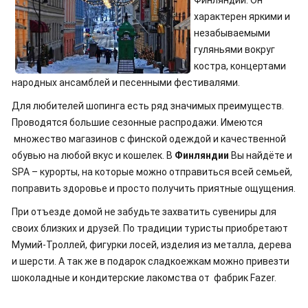
Финляндии. Он
характерен яркими и
незабываемыми
гуляньями вокруг
костра, концертами
народных ансамблей и песенными фестивалями.
Для любителей шопинга есть ряд значимых преимуществ.
Проводятся большие сезонные распродажи. Имеются
множество магазинов с финской одеждой и качественной
обувью на любой вкус и кошелек. В
Финляндии
Вы найдёте и
SPA – курорты, на которые можно отправиться всей семьей,
поправить здоровье и просто получить приятные ощущения.
При отъезде домой не забудьте захватить сувениры для
своих близких и друзей. По традиции туристы приобретают
Мумий-Троллей, фигурки лосей, изделия из металла, дерева
и шерсти. А так же в подарок сладкоежкам можно привезти
шоколадные и кондитерские лакомства от фабрик Fazer.