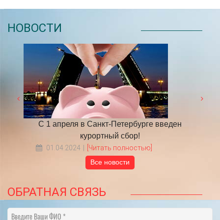
НОВОСТИ
 году
С 1 апреля в Санкт-Петербурге введен
​НА
курортный сбор!
01.04.2024
[Читать полностью]
Все новости
ОБРАТНАЯ СВЯЗЬ
Введите Ваши ФИО