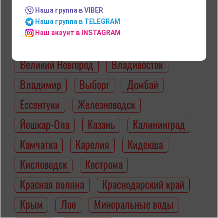
Наша группа в VIBER
Байкал
Боголюбово
Болгар
Наша группа в TELEGRAM
Наш акаунт в INSTAGRAM
Валдай
Вардане
Великий Новгород
Владивосток
Владимир
Выборг
Домбай
Ессентуки
Железноводск
Йошкар-Ола
Казань
Калининград
Камчатка
Карелия
Кидекша
Кисловодск
Кострома
Красная поляна
Краснодарский край
Крым
Лоо
Минеральные воды