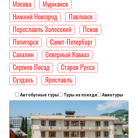
Москва
Мурманск
Нижний Новгород
Павловск
Переславль Залесский
Псков
Пятигорск
Санкт-Петербург
Сахалин
Северный Кавказ
Сергиев Посад
Старая Русса
Суздаль
Ярославль
Автобусные туры
Туры на поезде
Авиатуры