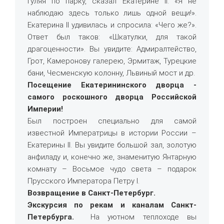
гуляя по парку, сказал Екатерине II: «Я не
наблюдаю здесь только лишь одной вещи!».
Екатерина II удивилась и спросила: «Чего же?».
Ответ был таков: «Шкатулки, для такой
драгоценности». Вы увидите: Адмиралтейство,
Грот, Камеронову галерею, Эрмитаж, Турецкие
бани, Чесменскую колонну, Львиный мост и др.
Посещение Екатерининского дворца -
самого роскошного дворца Российской
Империи!
Был построен специально для самой
известной Императрицы в истории России –
Екатерины II. Вы увидите большой зал, золотую
анфиладу и, конечно же, знаменитую Янтарную
комнату – Восьмое чудо света – подарок
Прусского Императора Петру I.
Возвращение в Санкт-Петербург.
Экскурсия по рекам и каналам Санкт-
Петербурга.
На уютном теплоходе вы