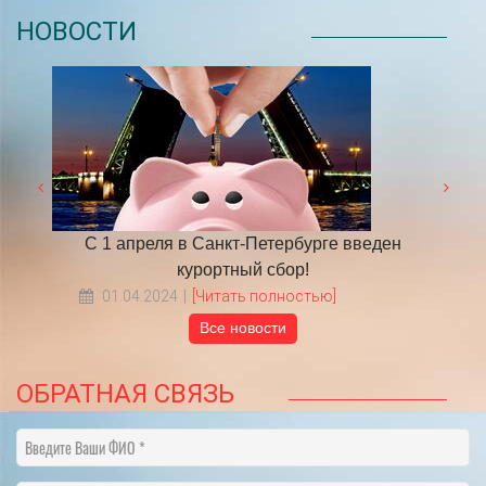
НОВОСТИ
 году
С 1 апреля в Санкт-Петербурге введен
​НА
курортный сбор!
01.04.2024
[Читать полностью]
Все новости
ОБРАТНАЯ СВЯЗЬ
Введите Ваши ФИО