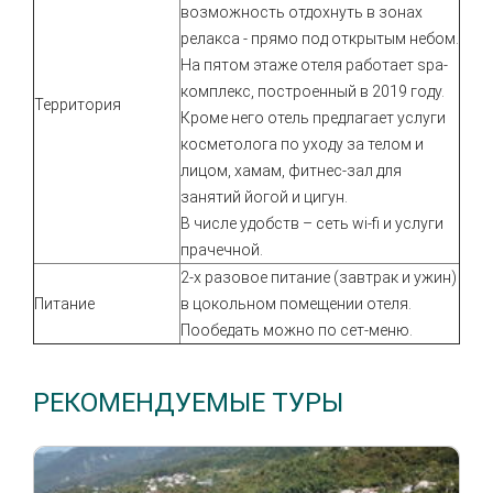
возможность отдохнуть в зонах
релакса - прямо под открытым небом.
На пятом этаже отеля работает spa-
комплекс, построенный в 2019 году.
Территория
Кроме него отель предлагает услуги
косметолога по уходу за телом и
лицом, хамам, фитнес-зал для
занятий йогой и цигун.
В числе удобств – сеть wi-fi и услуги
прачечной.
2-х разовое питание (завтрак и ужин)
Питание
в цокольном помещении отеля.
Пообедать можно по сет-меню.
РЕКОМЕНДУЕМЫЕ ТУРЫ