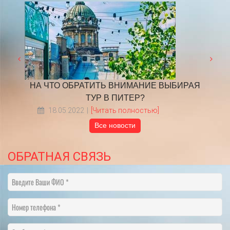
ИРАЯ
График переноса рабочих дней в 2025 году
С 
21.11.2024
[Читать полностью]
Все новости
ОБРАТНАЯ СВЯЗЬ
Введите Ваши ФИО
Номер телефона
Сообщение