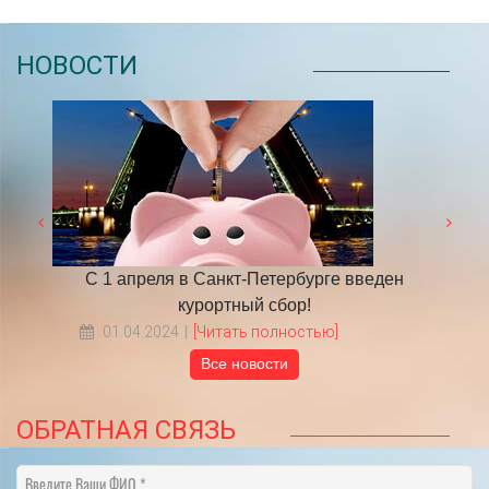
НОВОСТИ
 году
С 1 апреля в Санкт-Петербурге введен
​НА
курортный сбор!
01.04.2024
[Читать полностью]
Все новости
ОБРАТНАЯ СВЯЗЬ
Введите Ваши ФИО