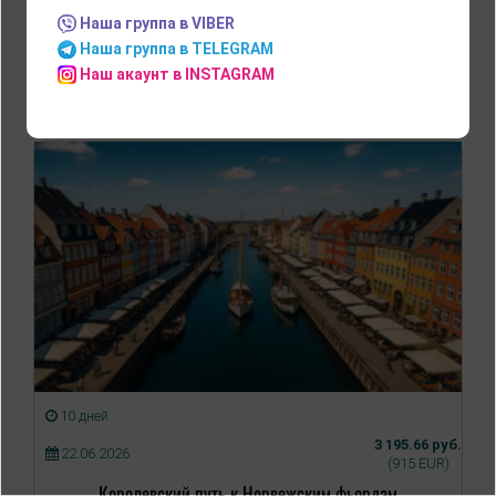
Наша группа в VIBER
Дания
Наша группа в TELEGRAM
Наш акаунт в INSTAGRAM
10 дней
3 195.66 руб.
22.06.2026
(915 EUR)
Королевский путь к Норвежским фьордам