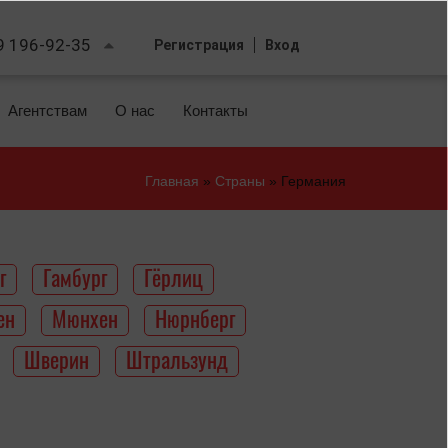
9 196-92-35
Регистрация
Вход
Агентствам
О нас
Контакты
Главная
»
Страны
»
Германия
Вы
здесь
г
Гамбург
Гёрлиц
ен
Мюнхен
Нюрнберг
Шверин
Штральзунд