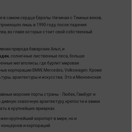
я в самом сердце Европы. Начиная с Темных веков,
произошло лишь в 1990 году, после падения
тва, во главе которых стоит свой собственный
ивная природа баварских Альп, и
аден
, солнечные лиственные леса, больше
менные мегаполисы, где бурлит мировая
ные корпорации BMW, Mercedes, Volkswagen. Кроме
туры, архитектуры и искусства. Это и Мюнхенская
авные морские порты страны - Любек, Гамбург и
 дивную сказочную архитектуру, крепости и замки
ать в крупнейших ярмарках.
ложен крупнейший аэропорт в мире, но и
 концернов и корпораций.