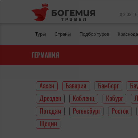
Перейти к основному содержанию
$ 3.03
€
Туры
Страны
Подбор туров
Краснода
ГЕРМАНИЯ
Аахен
Бавария
Бамберг
Ба
Дрезден
Кобленц
Кобург
Л
Потсдам
Регенсбург
Росток
Щецин