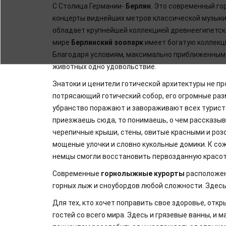
С Столица Германии-
Берлин
. Это современный го
концерты виднейших метров классической музыки
обладает крупнейшей коллекцией древнеегипетско
мире
Берлинский зоопарк
имеет богатую коллекц
Благодаря условиям, максимально приближенным
животных одно удовольствие.
Знатоки и ценители готической архитектуры не п
потрясающий готический собор, его огромные ра
убранство поражают и завораживают всех туристов
приезжаешь сюда, то понимаешь, о чем рассказы
черепичные крыши, стены, овитые красными и роз
мощеные улочки и словно кукольные домики. К со
немцы смогли восстановить первозданную красоту
Современные
горнолыжные курорты
расположены
горных лыж и сноубордов любой сложности. Здесь
Для тех, кто хочет поправить свое здоровье, отк
гостей со всего мира. Здесь и грязевые ванны, и