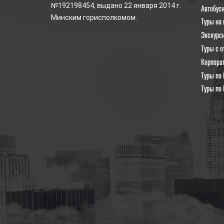
№192198454, выдано 22 января 2014 г.
Автобус
Минским горисполкомом.
Туры на 
Экскурс
Туры с о
Корпора
Туры по 
Туры по 