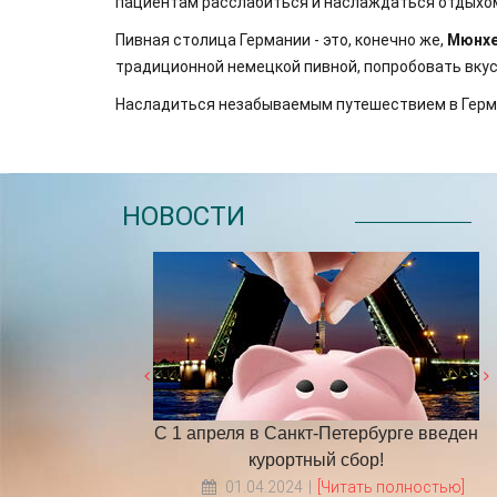
пациентам расслабиться и наслаждаться отдыхо
Пивная столица Германии - это, конечно же,
Мюнх
традиционной немецкой пивной, попробовать вкус
Насладиться незабываемым путешествием в Германи
НОВОСТИ
бочих дней в 2025
С 1 апреля в Санкт-Петербурге введен
у
курортный сбор!
Читать полностью]
01.04.2024
[Читать полностью]