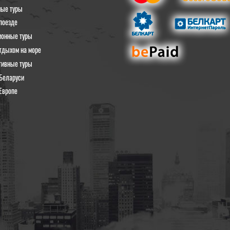
ные туры
поезде
ионные туры
тдыхом на море
тивные туры
Беларуси
Европе