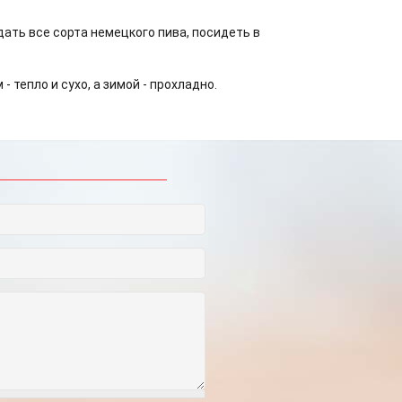
ать все сорта немецкого пива, посидеть в
тепло и сухо, а зимой - прохладно.
чих дней в 2025
итать полностью]