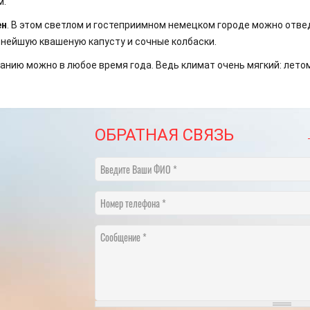
м.
ен
. В этом светлом и гостеприимном немецком городе можно отвед
нейшую квашеную капусту и сочные колбаски.
ю можно в любое время года. Ведь климат очень мягкий: летом - 
ОБРАТНАЯ СВЯЗЬ
Введите Ваши ФИО
Номер телефона
Сообщение
​НА ЧТО ОБРАТИТЬ ВНИМАНИЕ
График переноса рабо
ВЫБИРАЯ ТУР В ПИТЕР?
году
18.05.2022
[Читать полностью]
21.11.2024
[Ч