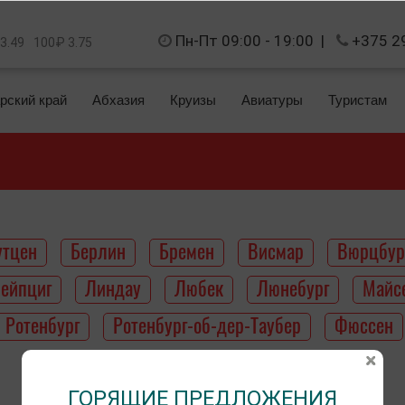
Пн-Пт 09:00 - 19:00
|
+375 2
 3.49
100₽ 3.75
рский край
Абхазия
Круизы
Авиатуры
Туристам
утцен
Берлин
Бремен
Висмар
Вюрцбур
ейпциг
Линдау
Любек
Люнебург
Майс
Ротенбург
Ротенбург-об-дер-Таубер
Фюссен
ГОРЯЩИЕ ПРЕДЛОЖЕНИЯ