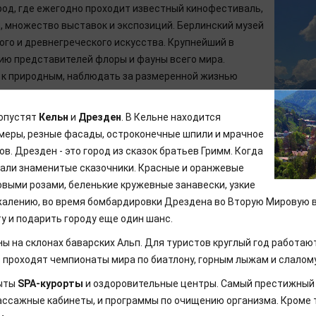
род, где ежегодно проходит известный кинофестиваль,
, множество выставок и экспозиций. Берлинский музей
го и древнегреческого искусства. Крупнейший в
ию представителей флоры и фауны всего мира.
 к природным, наблюдать за размеренной жизнью
ропустят
Кельн
и
Дрезден
. В Кельне находится
змеры, резные фасады, остроконечные шпили и мрачное
. Дрезден - это город из сказок братьев Гримм. Когда
вали знаменитые сказочники. Красные и оранжевые
овыми розами, беленькие кружевные занавески, узкие
жалению, во время бомбардировки Дрездена во Вторую Мировую в
 и подарить городу еще один шанс.
 на склонах баварских Альп. Для туристов круглый год работаю
 проходят чемпионаты мира по биатлону, горным лыжам и слалому
рыты
SPA-курорты
и оздоровительные центры. Самый престижный -
 массажные кабинеты, и программы по очищению организма. Кроме 