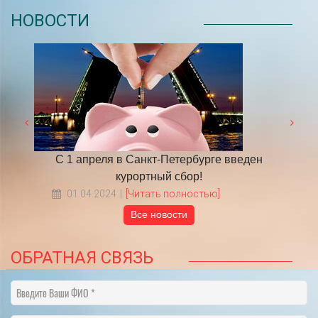
НОВОСТИ
 году
С 1 апреля в Санкт-Петербурге введен
​НА
курортный сбор!
01.04.2024
[Читать полностью]
Все новости
ОБРАТНАЯ СВЯЗЬ
Введите Ваши ФИО