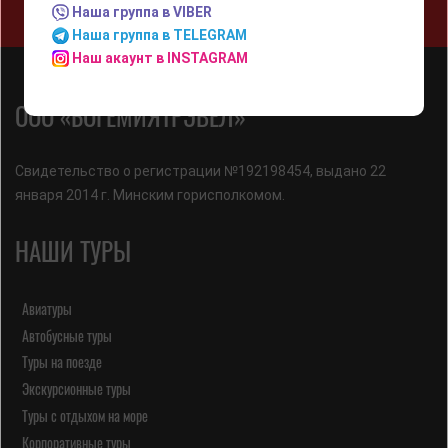
МЫ В INSTAGRAM
Наша группа в VIBER
Наша группа в TELEGRAM
Наш акаунт в INSTAGRAM
ООО «БОГЕМИЯТРЭВЕЛ»
Свидетельство о регистрации №192198454, выдано 22
января 2014 г. Минским горисполкомом.
НАШИ ТУРЫ
Авиатуры
Автобусные туры
Туры на поезде
Экскурсионные туры
Туры с отдыхом на море
Корпоративные туры