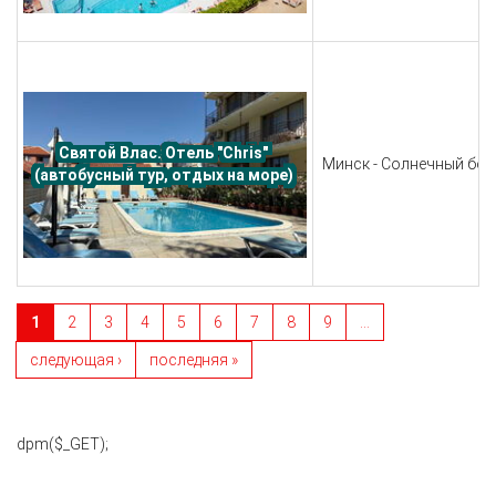
Святой Влас. Отель "Chris" 
Минск - Солнечный бере
(автобусный тур, отдых на море) 
1
2
3
4
5
6
7
8
9
…
Страницы
следующая ›
последняя »
dpm($_GET);