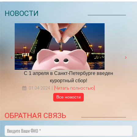
НОВОСТИ
 году
С 1 апреля в Санкт-Петербурге введен
​НА
курортный сбор!
01.04.2024
[Читать полностью]
Все новости
ОБРАТНАЯ СВЯЗЬ
Введите Ваши ФИО