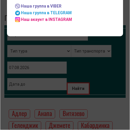
Наша группа в VIBER
Наша группа в TELEGRAM
Подбор тура
Наш акаунт в INSTAGRAM
Адлер
Анапа
Витязево
Геленджик
Джемете
Кабардинка