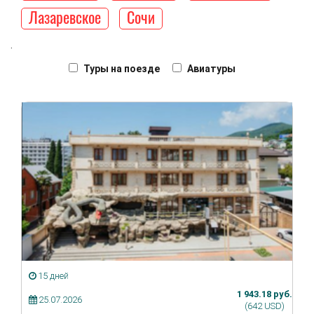
Лазаревское
Сочи
.
Автобусные туры
Туры на поезде
Авиатуры
15 дней
1 943.18 руб.
25.07.2026
(642 USD)