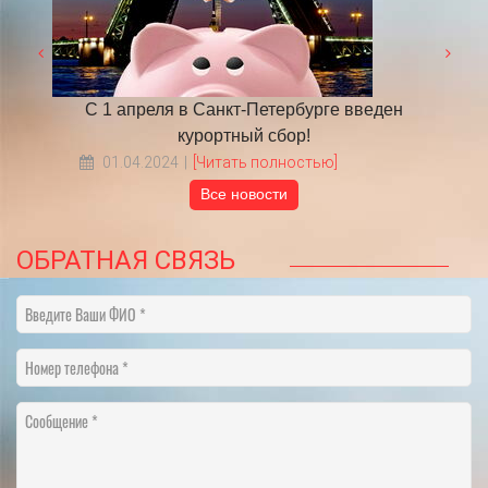
ден
​НА ЧТО ОБРАТИТЬ ВНИМАНИЕ ВЫБИРАЯ
Гра
ТУР В ПИТЕР?
18.05.2022
[Читать полностью]
Все новости
ОБРАТНАЯ СВЯЗЬ
Введите Ваши ФИО
Номер телефона
Сообщение