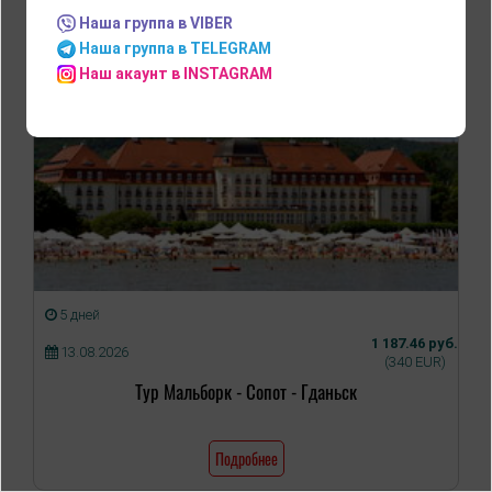
Наша группа в VIBER
Наша группа в TELEGRAM
Наш акаунт в INSTAGRAM
5 дней
1 187.46 руб.
13.08.2026
(340 EUR)
Тур Мальборк - Сопот - Гданьск
Подробнее