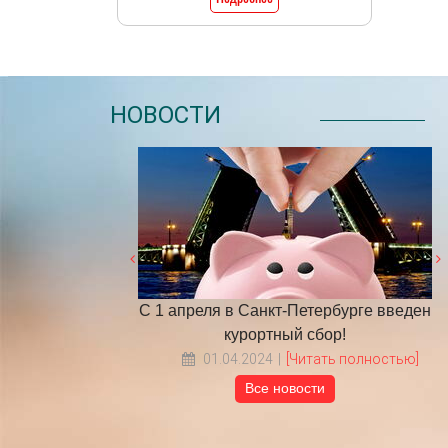
НОВОСТИ
бочих дней в 2025
С 1 апреля в Санкт-Петербурге введен
у
курортный сбор!
Читать полностью]
01.04.2024
[Читать полностью]
Все новости