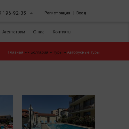
9 196-92-35
Регистрация
Вход
Агентствам
О нас
Контакты
Главная
»
- Болгария
»
Туры
»
Автобусные туры
Вы
здесь