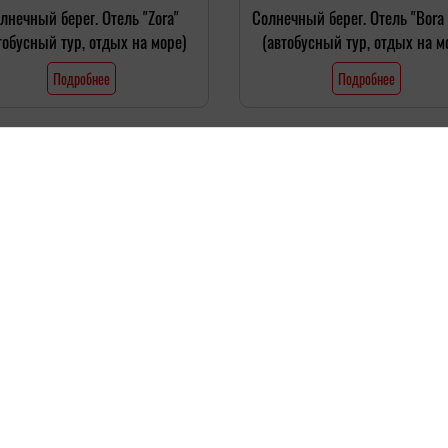
лнечный берег. Отель "Zora"
Солнечный берег. Отель "Bora 
тобусный тур, отдых на море)
(автобусный тур, отдых на м
Подробнее
Подробнее