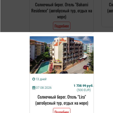
Солнечный берег. Отель "Bahami
Со
Residence" (автобусный тур, отдых на
(ав
море)
Подробнее
13 дней
1 738.99 руб.
07.08.2026
(500 EUR)
Солнечный берег. Отель "Lira"
(автобусный тур, отдых на море)
Подробнее