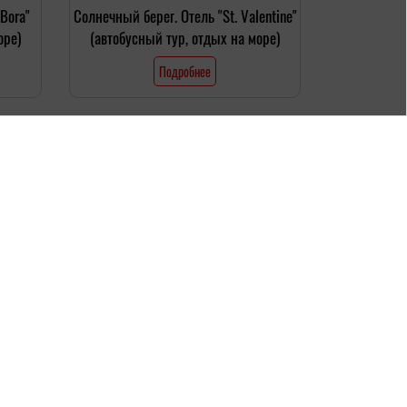
Bora"
Солнечный берег. Отель "St. Valentine"
оре)
(автобусный тур, отдых на море)
Подробнее