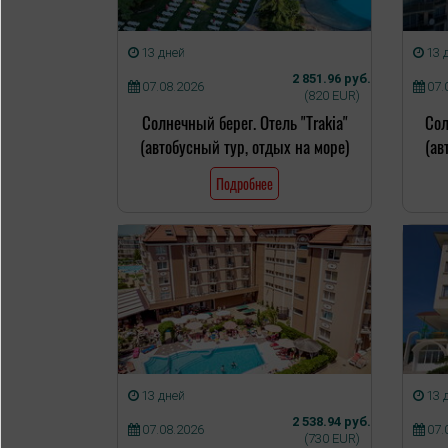
13 дней
13 
2 851.96 руб.
07.08.2026
07.
(820 EUR)
Солнечный берег. Отель "Trakia"
Сол
(автобусный тур, отдых на море)
(ав
Подробнее
13 дней
13 
2 538.94 руб.
07.08.2026
07.
(730 EUR)