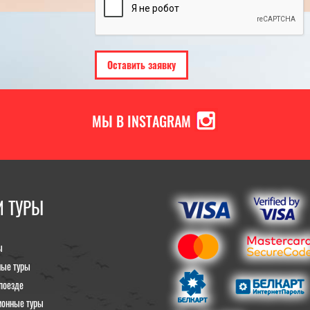
МЫ В INSTAGRAM
 ТУРЫ
ы
ные туры
поезде
ионные туры