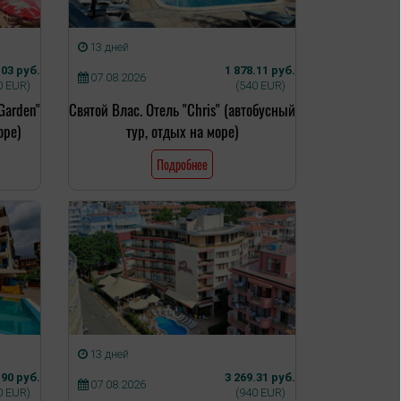
13 дней
.03 руб.
1 878.11 руб.
07.08.2026
0 EUR)
(540 EUR)
Garden"
Святой Влас. Отель "Chris" (автобусный
оре)
тур, отдых на море)
Подробнее
13 дней
.90 руб.
3 269.31 руб.
07.08.2026
0 EUR)
(940 EUR)