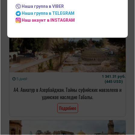
Наша группа в VIBER
Наша группа в TELEGRAM
Наш акаунт в INSTAGRAM
1 341.31 руб.
5 дней
(445 USD)
А4. Авиатур в Азербайджан. Тайны суфийских мавзолеев и
удинское наследие Габалы.
Подробнее