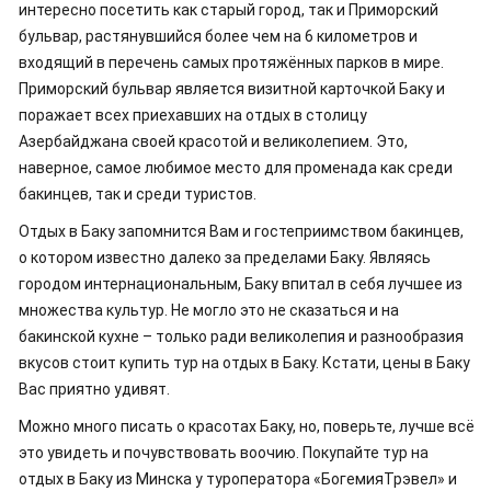
интересно посетить как старый город, так и Приморский
бульвар, растянувшийся более чем на 6 километров и
входящий в перечень самых протяжённых парков в мире.
Приморский бульвар является визитной карточкой Баку и
поражает всех приехавших на отдых в столицу
Азербайджана своей красотой и великолепием. Это,
наверное, самое любимое место для променада как среди
бакинцев, так и среди туристов.
Отдых в Баку запомнится Вам и гостеприимством бакинцев,
о котором известно далеко за пределами Баку. Являясь
городом интернациональным, Баку впитал в себя лучшее из
множества культур. Не могло это не сказаться и на
бакинской кухне – только ради великолепия и разнообразия
вкусов стоит купить тур на отдых в Баку. Кстати, цены в Баку
Вас приятно удивят.
Можно много писать о красотах Баку, но, поверьте, лучше всё
это увидеть и почувствовать воочию. Покупайте тур на
отдых в Баку из Минска у туроператора «БогемияТрэвел» и