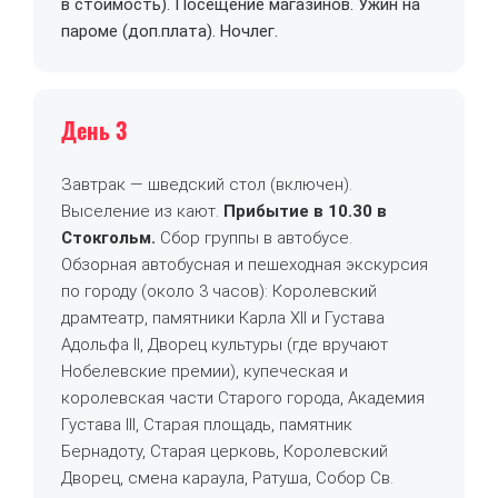
в стоимость). Посещение магазинов. Ужин на
пароме (доп.плата). Ночлег.
День 3
Завтрак —
шведский стол
(включен).
Выселение из кают.
Прибытие
в
10.30 в
Стокгольм
.
Сбор группы в автобусе.
Обзорная автобусная и пешеходная экскурсия
по городу (около 3 часов): Королевский
драмтеатр, памятники Карла ХII и Густава
Адольфа II, Дворец культуры (где вручают
Нобелевские премии), купеческая и
королевская части Старого города, Академия
Густава III, Старая площадь, памятник
Бернадоту, Старая церковь, Королевский
Дворец, смена караула, Ратуша, Собор Св.