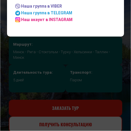
ТАЛЛИН
Наша группа в VIBER
Наша группа в TELEGRAM
Наш акаунт в INSTAGRAM
Маршрут:
Минск - Рига - Стокгольм - Турку - Хельсинки - Таллин -
Минск
Длительность тура:
Транспорт:
5 дней
Паром
ЗАКАЗАТЬ ТУР
ПОЛУЧИТЬ КОНСУЛЬТАЦИЮ