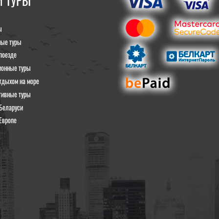
 ТУРЫ
ы
ные туры
поезде
ионные туры
тдыхом на море
тивные туры
Беларуси
Европе