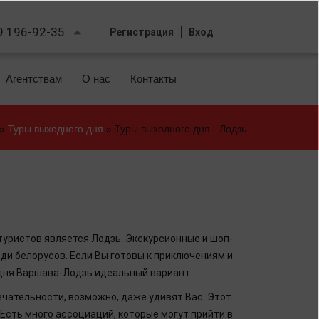
9 196-92-35
Регистрация
Вход
Агентствам
О нас
Контакты
»
Туры выходного дня
»
Туры выходного дня - Лодзь
Вы
здесь
уристов является Лодзь. Экскурсионные и шоп-
и белорусов. Если Вы готовы к приключениям и
 дня Варшава-Лодзь идеальный вариант.
чательности, возможно, даже удивят Вас. Этот
 Есть много ассоциаций, которые могут прийти в