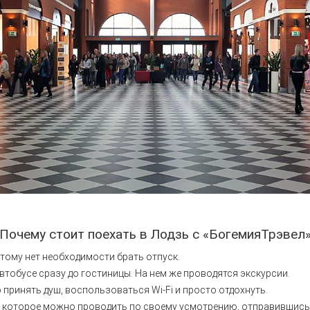
Почему стоит поехать в Лодзь с «БогемияТрэвел
тому нет необходимости брать отпуск.
тобусе сразу до гостиницы. На нем же проводятся экскурсии.
принять душ, воспользоваться Wi-Fi и просто отдохнуть.
и, которое можно проводить по своему усмотрению, отправившись