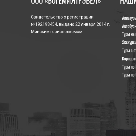
ООО «БОГЕМИЯТРЭВЕЛ»
НАШИ
Авиатур
Свидетельство о регистрации
№192198454, выдано 22 января 2014 г.
Автобус
Минским горисполкомом.
Туры на 
Экскурс
Туры с о
Корпора
Туры по 
Туры по 