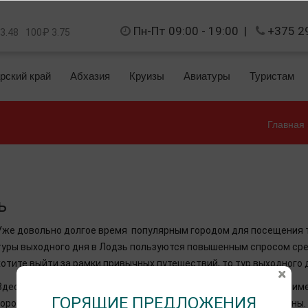
Пн-Пт 09:00 - 19:00
|
+375 2
 3.48
100₽ 3.75
рский край
Абхазия
Круизы
Авиатуры
Туристам
Главная
ь
Уже довольно долгое время популярным городом для посещения т
туры выходного дня в Лодзь пользуются повышенным спросом сред
хотите выйти за рамки привычных путешествий, то тур выходного
Здесь определенно есть что посмотреть, а некоторые достоприме
ГОРЯЩИЕ ПРЕДЛОЖЕНИЯ
город практически такой же крупный, как и столица самой страны.