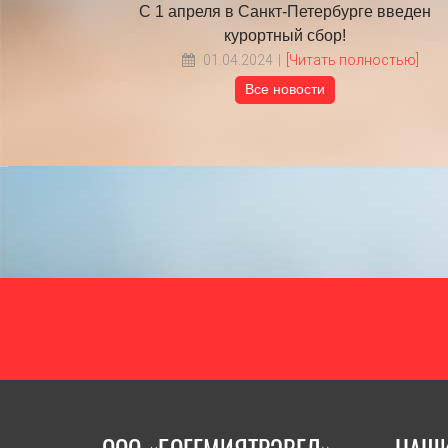
бочих дней в 2025
С 1 апреля в Санкт-Петербурге введен
у
курортный сбор!
Читать полностью]
01.04.2024
[Читать полностью]
Все новости