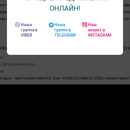
голову при упоминании данного места. Например, хорошие фильмы
ОНЛАЙН!
внимание привлекают к себе местные ярмарки, которые совсем не 
или Санкт-Петербурге, которые издавна слывут крупными туристи
Наша
Наша
Наш
группа в
группа в
акаунт в
VIBER
TELEGRAM
INSTAGRAM
ремя поездки Вы можете ожидать от «БогемияТрэ
в;
 оформления виз;
ов.
тдых, - мы позаботимся и том, чтобы оставить у Вас самые прия