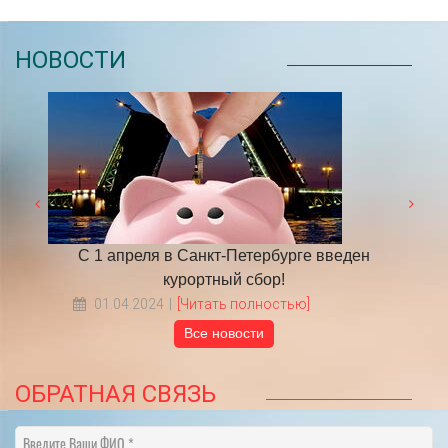
НОВОСТИ
 году
С 1 апреля в Санкт-Петербурге введен
​НА
курортный сбор!
01.04.2024
[Читать полностью]
Все новости
ОБРАТНАЯ СВЯЗЬ
Введите Ваши ФИО