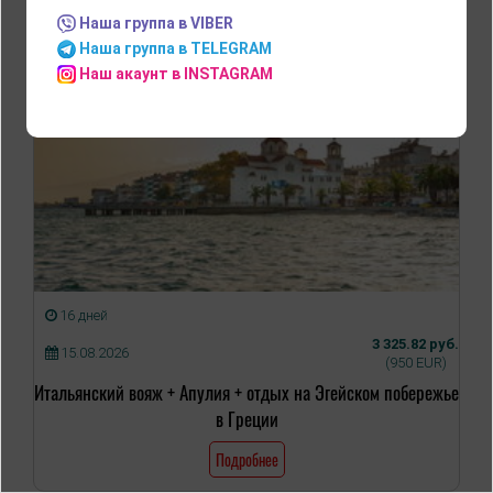
Наша группа в VIBER
Наша группа в TELEGRAM
Наш акаунт в INSTAGRAM
16 дней
3 325.82 руб.
15.08.2026
(950 EUR)
Итальянский вояж + Апулия + отдых на Эгейском побережье
в Греции
Подробнее