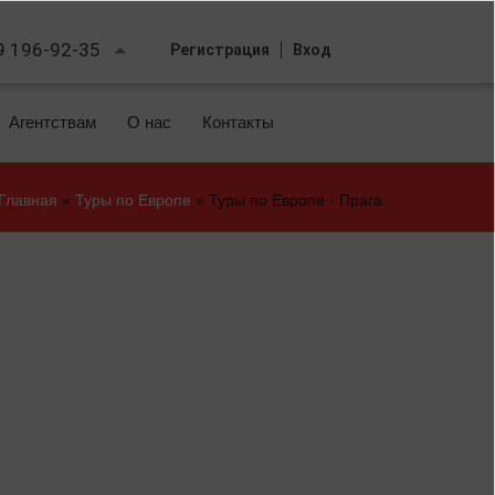
9 196-92-35
Регистрация
Вход
Агентствам
О нас
Контакты
Главная
»
Туры по Европе
»
Туры по Европе - Прага
Вы
здесь