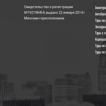
Авиатур
Свидетельство о регистрации
№192198454, выдано 22 января 2014 г.
Автобус
Минским горисполкомом.
Туры на 
Экскурс
Туры с о
Корпора
Туры по 
Туры по 