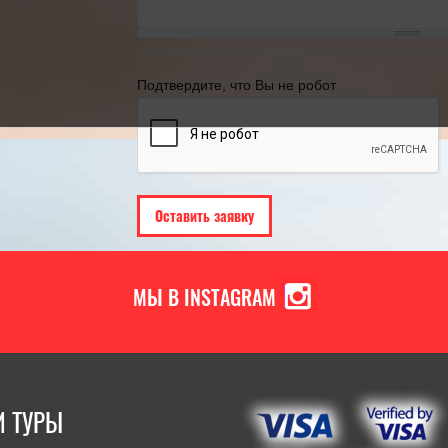
ВЫБИРАЯ ТУР В ПИТЕР?
году
18.05.2022
[Читать полностью]
21.11.2024
[Ч
Подтвердите, что Вы не робот
МЫ В INSTAGRAM
 ТУРЫ