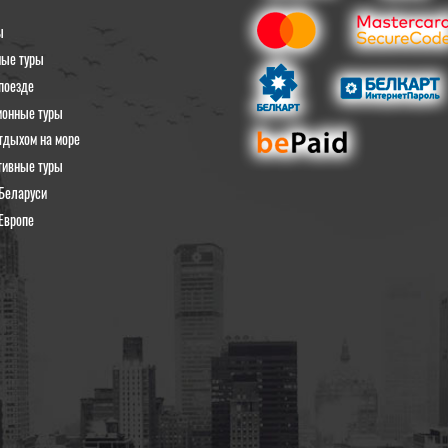
ы
ные туры
поезде
ионные туры
тдыхом на море
тивные туры
Беларуси
Европе