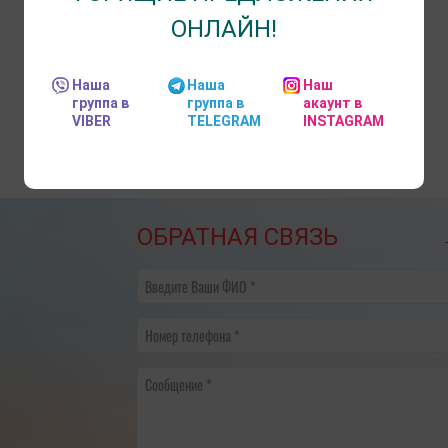
ОНЛАЙН!
Наша
Наша
Наш
группа в
группа в
акаунт в
VIBER
TELEGRAM
INSTAGRAM
ОБРАТНАЯ СВЯЗЬ
Введите Ваши ФИО
Номер телефона
Сообщение
​НА ЧТО ОБРАТИТЬ ВНИМАНИЕ
График переноса рабо