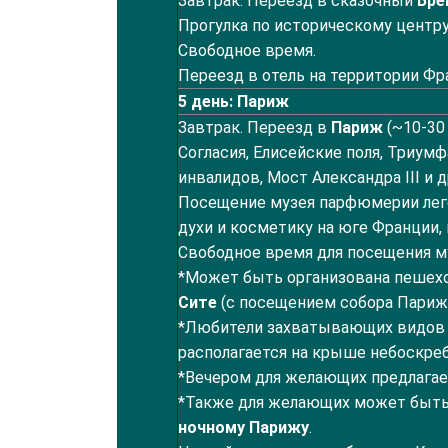
Завтрак. Переезд в сказочный
Бре
Прогулка по историческому центру
Свободное время.
Переезд в отель на территории Фр
5
день: Париж
Завтрак. Переезд в
Париж
(~10-30 
Согласия, Елисейские поля, Триумф
инвалидов, Мост Александра III и д
Посещение музея парфюмерии лег
духи и косметику на юге Франции,
Свободное время для посещения му
*Может быть организована пешехо
Сите
(с посещением собора Париж
*Любители захватывающих видов
располагается на крыше небоскреб
*Вечером для желающих предлага
*Также для желающих может быть 
ночному Парижу
.