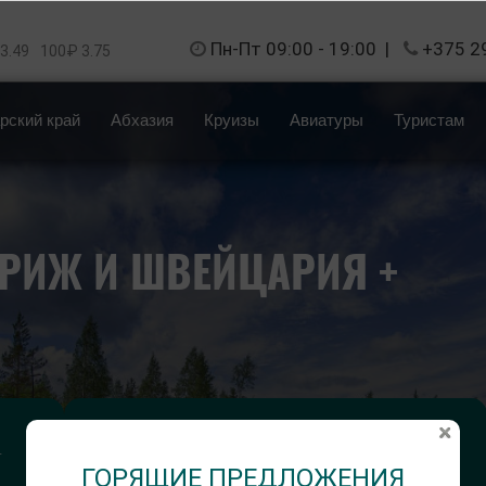
Пн-Пт 09:00 - 19:00
|
+375 2
 3.49
100₽ 3.75
рский край
Абхазия
Круизы
Авиатуры
Туристам
РИЖ И ШВЕЙЦАРИЯ +
И
Длительность тура:
–
15 дней (6 ночей на море) / 1 ночной переезд
ГОРЯЩИЕ ПРЕДЛОЖЕНИЯ