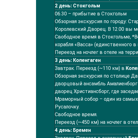
2
день: Стокгольм
06.30 – прибытие в Стокгольм
Обзорная экскурсия по городу: Ста
Королевский Дворец. В 12.00 вы м
Свободное время в Стокгольме, *
корабля «Васса» (единственного в 
Переезд на ночлег в отеле на тер
3
день: Копенгаген
Завтрак. Переезд (~110 км) в
Копе
Обзорная экскурсия по столице Д
дворцовый ансамбль Амалиенборг 
дворец Христиансборг, где заседа
Мраморный собор – один из самых 
Русалочку.
Свободное время.
Переезд (~450 км) на ночлег в оте
4
день: Бремен