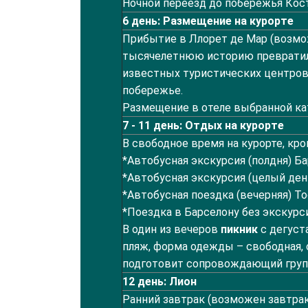
Ночной переезд до побережья Кост
6
день: Размещение на курорте
Прибытие в Ллорет де Мар (возмож
тысячелетнюю историю превратилс
известных туристических центров
побережье.
Размещение в отеле выбранной кате
7
- 11 день: Отдых на курорте
В свободное время на курорте, кр
*Автобусная экскурсия (полдня) Б
*Автобусная экскурсия (целый ден
*Автобусная поездка (вечерняя) То
*Поездка в Барселону без экскурси
В один из вечеров
пикник
с дегуст
пляж, форма одежды – свободная, 
подготовит сопровождающий груп
1
2
день: Лион
Ранний завтрак (возможен завтрак