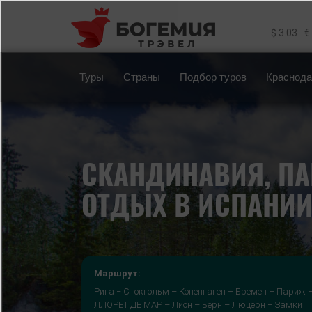
Перейти к основному содержанию
$ 3.03
€
Туры
Страны
Подбор туров
Краснода
СКАНДИНАВИЯ, ПА
ОТДЫХ В ИСПАНИ
Маршрут:
Рига − Стокгольм – Копенгаген – Бремен – Париж 
ЛЛОРЕТ ДЕ МАР – Лион – Берн – Люцерн − Замки