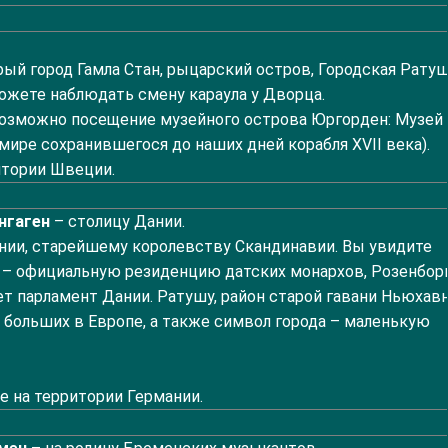
рый город Гамла Стан, рыцарский остров, Городская Ратуш
ожете наблюдать смену караула у Дворца.
Возможно посещение музейного острова Юргорден: Музей
мире сохранившегося до наших дней корабля XVII века).
ритории Швеции.
нгаген
– столицу Дании.
ании, старейшему королевству Скандинавии. Вы увидите
– официальную резиденцию датских монархов, Розенборг
ет парламент Дании. Ратушу, район старой гавани Ньюхавн
больших в Европе, а также символ города – маленькую
ле на территории Германии.