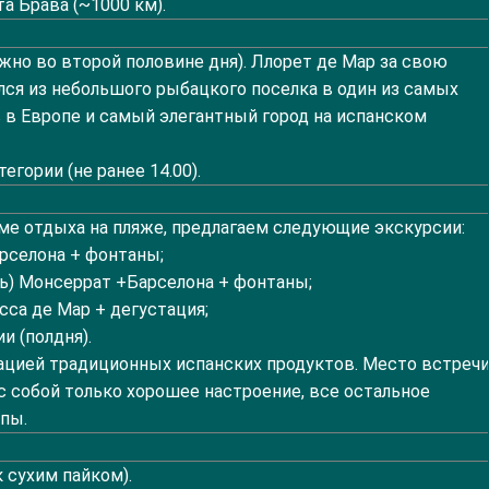
а Брава (~1000 км).
но во второй половине дня). Ллорет де Мар за свою
я из небольшого рыбацкого поселка в один из самых
 в Европе и самый элегантный город на испанском
гории (не ранее 14.00).
оме отдыха на пляже, предлагаем следующие экскурсии:
арселона + фонтаны;
ь) Монсеррат +Барселона + фонтаны;
сса де Мар + дегустация;
и (полдня).
ацией традиционных испанских продуктов. Место встречи
с собой только хорошее настроение, все остальное
пы.
 сухим пайком).