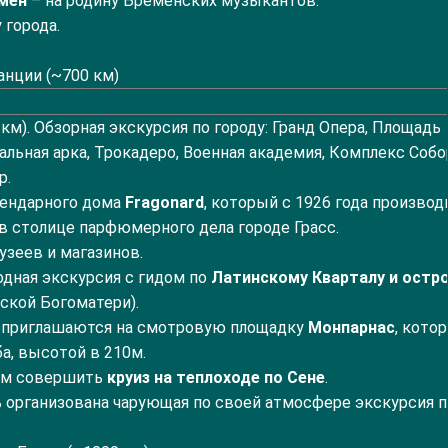
мен
– на родину Бременских музыкантов.
 города.
анции (~700 км)
км). Обзорная экскурсия по городу: Гранд Опера, Площадь
альная арка, Трокадеро, Военная академия, Комплекс Собо
р.
ендарного дома
Fragonard
, который с 1926 года производ
 в столице парфюмерного дела городе Грасс.
зеев и магазинов.
дная экскурсия с гидом по
Латинскому Кварталу
и остр
ской Богоматери).
 приглашаются на смотровую площадку
Монпарнас
, котор
а, высотой в 210м.
ем совершить
круиз на теплоходе по Сене
.
организована чарующая по своей атмосфере экскурсия п