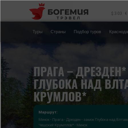
Перейти к основному содержанию
$ 3.03
€
Туры
Страны
Подбор туров
Краснода
ПРАГА – ДРЕЗДЕН*
ГЛУБОКА НАД ВЛТ
КРУМЛОВ*
Маршрут:
Минск - Прага - Дрезден - замок Глубока над Влтаво
Чешский Крумллов* - Минск