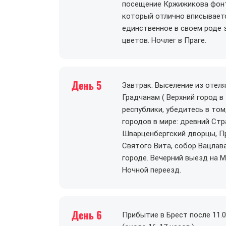
посещение Кржижикова фонт
который отлично вписываетс
единственное в своем роде 
цветов. Ночлег в Праге.
День 5
Завтрак. Выселение из отел
Градчанам ( Верхний город в
республики, убедитесь в том
городов в мире: древний Ст
Шварценбергский дворцы, П
Святого Вита, собор Вацлава
городе. Вечерний выезд на М
Ночной переезд.
День 6
Прибытие в Брест после 11.