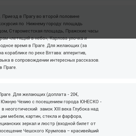
. Приезд в Прагу во второй половине
кскурсия по Нижнему городу: площадь
дом, Староместская площадь, Пражские часы
рам «летящий в небо», Карлова улочка и
одное время в Праге. Для желающих (за
на кораблике по реке Влтава: апперитив,
зыка в сопровождении интересных рассказов.
в Праге.
раге. Для желающих (доплата - 20€,
а в Южную Чехию с посещением города ЮНЕСКО -
в неоготический замок XIII века Глубока над
ии мебели, картин, стекла и фарфора,
ецианских зеркал и люстр (входной билет от
- посещение Чешского Крумлова – красивейший