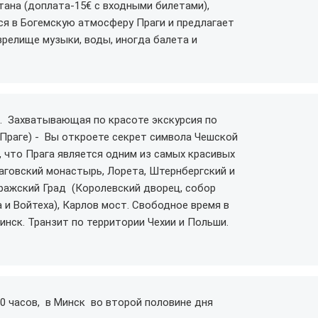
ана (доплата-15€ с входными билетами),
я в Богемскую атмосферу Праги и предлагает
зрелище музыки, воды, иногда балета и
я. Захватывающая по красоте экскурсия по
 Праге) - Вы откроете секрет символа Чешской
, что Прага является одним из самых красивых
раговский монастырь, Лорета, Штернбергский и
ражский Град (Королевский дворец, собор
 и Войтеха), Карлов мост. Свободное время в
инск. Транзит по территории Чехии и Польши.
00 часов, в Минск во второй половине дня