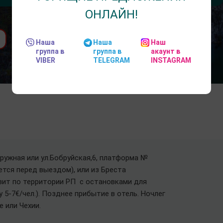
ОНЛАЙН!
Наша
Наша
Наш
группа в
группа в
акаунт в
VIBER
TELEGRAM
INSTAGRAM
Дружная или ул.Бобруйская,6, платформа №
ется перед выездом), или из Бреста
нзит по территории РП с остановками для
у 5-7€/чел.). Позднее прибытие в отель. Ночлег
 или Чехии.