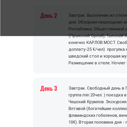
День 2
Завтрак. Выселение из отеля
дня. Обзорная пешеходная э
Республики, Общественный 
(Пражский Орлэй), Тынский Х
конечно КАРЛОВ МОСТ. Своб
доплату-25 €/чел) прогулка 
шведский стол и хорошая му
Размещение в отеле. Ночлег 
День 3
Завтрак. Свободный день в П
группа min 20чел. ) поездк
Чешский Крумлов. Экскурсия 
Влтавой (богатейшие коллекц
фламандских гобеленов, вен
10€). Вторая половина дня 