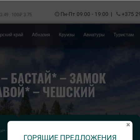
Пн-Пт 09:00 - 19:00
|
+375 2
 3.49
100₽ 3.75
рский край
Абхазия
Круизы
Авиатуры
Туристам
 – БАСТАЙ* – ЗАМОК
АВОЙ* – ЧЕШСКИЙ
Длительность тура:
й* -
6 дней
ГОРЯЩИЕ ПРЕДЛОЖЕНИЯ