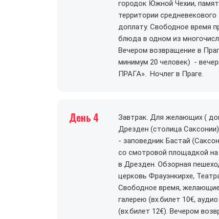
городок Южной Чехии, памя
территории средневекового з
доплату. Свободное время 
блюда в одном из многочисл
Вечером возвращение в Праг
минимум 20 человек) - веч
ПРАГА». Ночлег в Праге.
День 4
Завтрак. Для желающих ( допл
Дрезден (столица Саксонии)
- заповедник Бастай (Саксо
со смотровой площадкой на 
в Дрезден. Обзорная пешеход
церковь Фрауэнкирхе, Театр
Свободное время, желающие
галерею (вх.билет 10€, аудио
(вх.билет 12€). Вечером воз