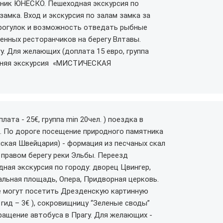
тник ЮНЕСКО. Пешеходная экскурсия по
амка. Вход и экскурсия по залам замка за
прогулок и возможность отведать рыбные
енных ресторанчиков на берегу Влтавы.
у. Для желающих (доплата 15 евро, группа
ерняя экскурсия «МИСТИЧЕСКАЯ
ата - 25€, группа min 20чел. ) поездка в
. По дороге посещение природного памятника
нская Швейцария) - формация из песчаных скал
правом берегу реки Эльбы. Переезд
ная экскурсия по городу: дворец Цвингер,
альная площадь, Опера, Придворная церковь.
 могут посетить Дрезденскую картинную
 гид – 3€ ), сокровищницу “Зеленые своды”
вращение автобуса в Прагу. Для желающих -