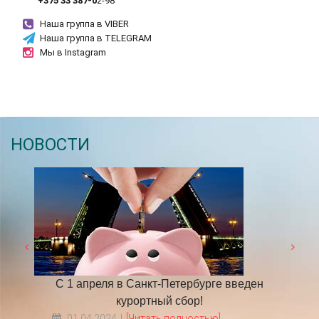
+375 33 387-0
2
-98
Наша группа в VIBER
Наша группа в TELEGRAM
Мы в Instagram
НОВОСТИ
ден
​НА ЧТО ОБРАТИТЬ ВНИМАНИЕ ВЫБИРАЯ
Граф
ТУР В ПИТЕР?
18.05.2022
[Читать полностью]