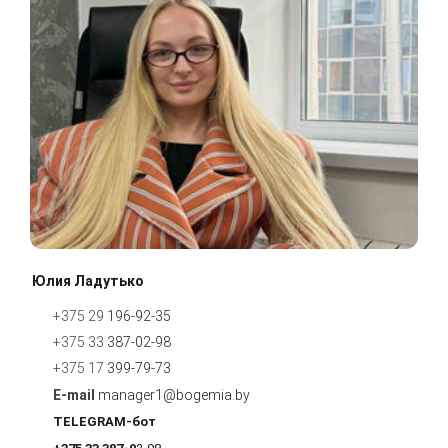
Юлия Ладутько
+375 29
196-92-35
+375 33
387-02-98
+375 17
399-79-
7
3
manager1@bogemia.by
TELEGRAM-бот