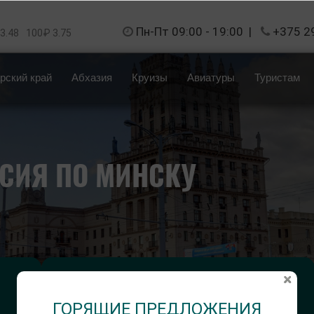
Пн-Пт 09:00 - 19:00
|
+375 2
 3.48
100₽ 3.75
рский край
Абхазия
Круизы
Авиатуры
Туристам
СИЯ ПО МИНСКУ
Длительность тура:
1 день
ГОРЯЩИЕ ПРЕДЛОЖЕНИЯ