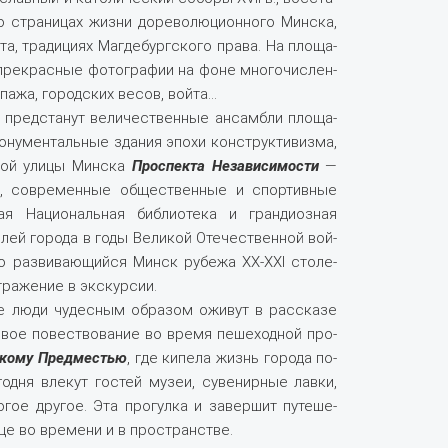
 стра­ни­цах жиз­ни до­ре­во­лю­ци­он­но­го Мин­ска,
­та, тра­ди­ци­ях Маг­де­бург­ско­го пра­ва. На пло­ща­
ре­крас­ные фо­то­гра­фии на фо­не мно­го­чис­лен­
а­жа, го­род­ских ве­сов, вой­та…
 пред­ста­нут величественные ан­сам­бли пло­ща­
ну­мен­таль­ные зда­ния эпо­хи кон­ст­рук­ти­виз­ма,
ной ули­цы Мин­ска
Проспекта Независимости
—
­ма, со­вре­мен­ные об­ще­ствен­ные и спор­тив­ные
ая На­ци­о­наль­ная биб­лио­те­ка и гран­ди­оз­ная
й го­ро­да в го­ды Ве­ли­кой Оте­че­ствен­ной вой­
но раз­ви­ваю­щий­ся Минск ру­бе­жа ХХ-ХХI сто­ле­
ра­же­ние в экс­кур­сии.
ие лю­ди чу­дес­ным об­ра­зом ожи­вут в рас­ска­зе
свое по­вест­во­ва­ние во вре­мя пе­ше­ход­ной про­
цко­му Пред­местью
, где ки­пе­ла жизнь го­ро­да по­
год­ня вле­кут го­стей му­зеи, су­ве­нир­ные лав­ки,
гое дру­гое. Эта про­гул­ка и за­вер­шит пу­те­ше­
­це во вре­ме­ни и в про­стран­стве.