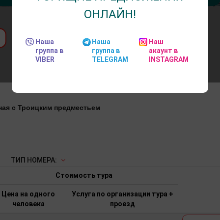
ОНЛАЙН!
Наша
Наша
Наш
группа в
группа в
акаунт в
VIBER
TELEGRAM
INSTAGRAM
ная с Троицким предместьем
ТИП НОМЕРА:
Стоимость тура
Цена на одного
Услуга по организации тура +
человека
проезд