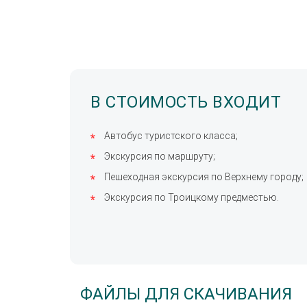
В СТОИМОСТЬ ВХОДИТ
Автобус туристского клас­са;
Экс­кур­сия по марш­ру­ту;
Пе­ше­ход­ная экскурсия по Верх­не­му го­ро­ду;
Экс­кур­сия по Троицкому предместью.
ФАЙЛЫ ДЛЯ СКАЧИВАНИЯ