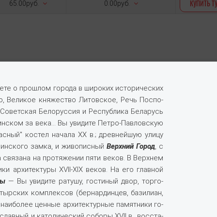
КУПИТЬ Т
65.00руб.
0.00руб.
­те о про­шлом го­ро­да в ши­ро­ких ис­то­ри­че­ских
во, Ве­ли­кое кня­же­ство Ли­тов­ское, Речь Поспо­
 Со­вет­ская Бе­ло­рус­сия и Рес­пуб­ли­ка Бе­ла­русь
ин­ском за ве­ка... Вы уви­ди­те Петро-Павловскую
ас­ный" ко­стел на­ча­ла ХХ в.; древ­ней­шую ули­цу
Мин­ско­го зам­ка, и жи­во­пис­ный
Верхний Город
, с
свя­за­на на про­тя­же­нии пя­ти ве­ков. В Верх­нем
и­ки ар­хи­тек­ту­ры XVII-XIX ве­ков. На его глав­ной
ды
— Вы уви­ди­те ра­ту­шу, го­сти­ный двор, тор­го­
ыр­ских ком­плек­сов (бер­нар­дин­цев, ба­зи­ли­ан,
наи­бо­лее цен­ные ар­хи­тек­тур­ные па­мят­ни­ки го­
лав­ный и ка­то­ли­че­ский со­бо­ры ХVII в., вос­ста­