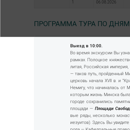
1
06.08.2026
ПРОГРАММА ТУРА ПО ДНЯМ
Выезд в 10:00.
Во вре­мя экс­кур­сии Вы узна­е
рам­ках. По­лоц­кое кня­же­ст
ли­тая, Рос­сий­ская им­пе­рия,
— та­ков путь, прой­ден­ный М
цер­ковь на­ча­ла ХVII в. и "Кр
Не­ми­гу, что на­чи­на­лась от 
ко­то­рым жизнь Мин­ска бы­ла 
го­ро­де со­хра­ни­лись па­мят­н
пло­ща­ди —
Площади Свобо
вые ря­ды, не­сколь­ко мо­на­ст
иезуи­тов). Здесь Вы уви­ди­те 
ро­да — Ка­фед­раль­ные пра­во­с