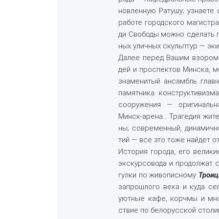
нов­лен­ную Ратушу; узна­е­те о
ра­бо­те го­род­ско­го ма­ги­стра
ди Сво­бо­ды мож­но сде­лать п
ных улич­ных скульп­тур — эки­п
Да­лее пе­ред Ва­шим взо­ром
дей и про­спек­тов Мин­ска, мо­
зна­ме­ни­тый ан­самбль глав­
па­мят­ни­ка кон­ст­рук­ти­виз
со­ору­же­ния — ори­ги­наль­н
Минск-арена… Трагедия жи­те­ле
ны; со­вре­мен­ный, ди­на­мич­
тий — все это то­же най­дет от­
История го­ро­да, его ве­ли­к
экс­кур­со­во­да и про­дол­жат 
гул­ки по жи­во­пис­но­му
Тро­и
за­про­шло­го ве­ка и ку­да се­
уют­ные ка­фе, корч­мы и мно­
ствие по бе­ло­рус­ской сто­ли