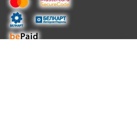
КОНТАКТЫ
Адрес:
220030 Республика Беларусь
Минск, ул. Энгельса 34, офис 110 (1 -й этаж)
Номера телефонов
+375 29 196 92 35
А1