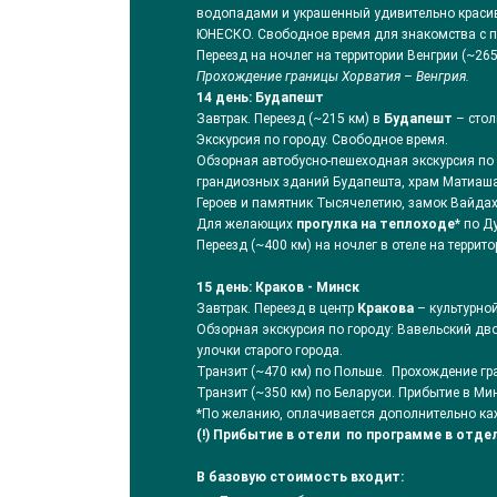
водопадами и украшенный удивительно красив
ЮНЕСКО. Свободное время для знакомства с п
Переезд на ночлег на территории Венгрии (~265
Прохождение границы Хорватия – Венгрия.
14 день: Будапешт
Завтрак. Переезд (~215 км) в
Будапешт
– стол
Экскурсия по городу. Свободное время.
Обзорная автобусно-пешеходная экскурсия по 
грандиозных зданий Будапешта, храм Матиаша 
Героев и памятник Тысячелетию, замок Вайдах
Для желающих
прогулка на теплоходе
* по Д
Переезд (~400 км) на ночлег в отеле на террит
15 день: Краков - Минск
Завтрак. Переезд в центр
Кракова
– культурно
Обзорная экскурсия по городу: Вавельский дво
улочки старого города.
Транзит (~470 км) по Польше. Прохождение гр
Транзит (~350 км) по Беларуси. Прибытие в М
*По желанию, оплачивается дополнительно ка
(!) Прибытие в отели по программе в отде
В базовую стоимость входит: