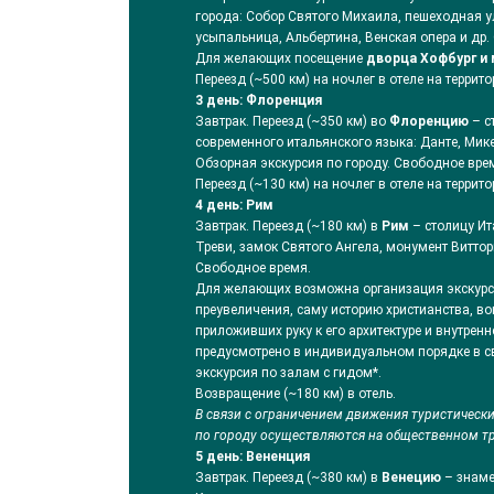
города: Собор Святого Михаила, пешеходная у
усыпальница, Альбертина, Венская опера и др.
Для желающих посещение
дворца Хофбург и 
Переезд (~500 км) на ночлег в отеле на террит
3 день
: Флоренция
Завтрак. Переезд (~350 км) во
Флоренцию
– с
современного итальянского языка: Данте, Мик
Обзорная экскурсия по городу. Свободное вре
Переезд (~130 км) на ночлег в отеле на террит
4 день: Рим
Завтрак. Переезд (~180 км) в
Рим
– столицу Ит
Треви, замок Святого Ангела, монумент Виттор
Свободное время.
Для желающих возможна организация экскурси
преувеличения, саму историю христианства, в
приложивших руку к его архитектуре и внутрен
предусмотрено в индивидуальном порядке в с
экскурсия по залам с гидом*.
Возвращение (~180 км) в отель.
В связи с ограничением движения туристически
по городу осуществляются на общественном тран
5 день: Вененция
Завтрак. Переезд (~380 км) в
Венецию
– знаме