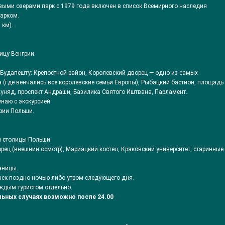
ыми озерами парк с 1979 года включен в список Всемирного наследия
арком.
 км).
ицу Венгрии.
Будапешту: Крепостной район, Королевский дворец — одно из самых
(где венчались все королевские семьи Европы), Рыбацкий бастион, площадь
уняд, проспект Андраши, Базилика Святого Иштвана, Парламент.
унаю с экскурсией.
ории Польши.
й столицы Польши.
рец (внешний осмотр), Мариацкий костел, Краковский университет, старинные
аницы.
инск поздно ночью либо утром следующего дня.
ждым туристом отдельно.
льных случаях возможно после 24.00