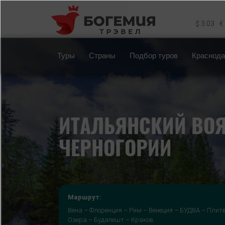
Перейти к основному содержанию
$ 3.03
€
Туры
Страны
Подбор туров
Краснода
ИТАЛЬЯНСКИЙ ВОЯ
ЧЕРНОГОРИИ
Маршрут:
Вена – Флоренция – Рим – Венеция – БУДВА – Плит
Озера – Будапешт – Краков