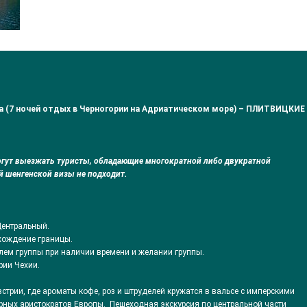
а (
7 ночей отдых в Черногории на Адриатическом море) – ПЛИТВИЦКИЕ
огут выезжать туристы, обладающие многократной либо двукратной
й шенгенской визы не подходит.
Центральный.
охождение границы.
лем группы при наличии времени и желании группы.
рии Чехии.
встрии, где ароматы кофе, роз и штруделей кружатся в вальсе с имперскими
рных аристократов Европы. Пешеходная экскурсия по центральной части