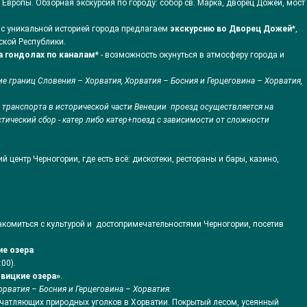
вропы. Обзорная экскурсия по городу: собор св. Марка, дворец Дожей, мост
с уникальной историей города предлагаем
экскурсию во Дворец Дожей
*,
ской Республики.
а гондолах по каналам*
- возможность окунуться в атмосферу города и
е границ Словения – Хорватия, Хорватия – Босния и Герцеговина – Хорватия,
 транспорта в исторической части Венеции проезд осуществляется на
ический сбор - катер либо катер+поезд с зависимости от сложности
й центр Черногории, где есть всё: дискотеки, рестораны и бары, казино,
акомиться с культурой и достопримечательностями Черногории, посетив
ие озера
00).
вицкие озера»
.
рватия – Босния и Герцеговина – Хорватия.
печатляющих природных уголков в Хорватии. Покрытый лесом, усеянный