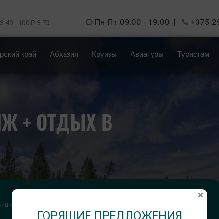
Пн-Пт 09:00 - 19:00
|
+375 2
 3.49
100₽ 3.75
рский край
Абхазия
Круизы
Авиатуры
Туристам
Ж + ОТДЫХ В
Длительность тура:
вицкие
15 дней (7 ночей на море) / 1 ночной переезд
ГОРЯЩИЕ ПРЕДЛОЖЕНИЯ