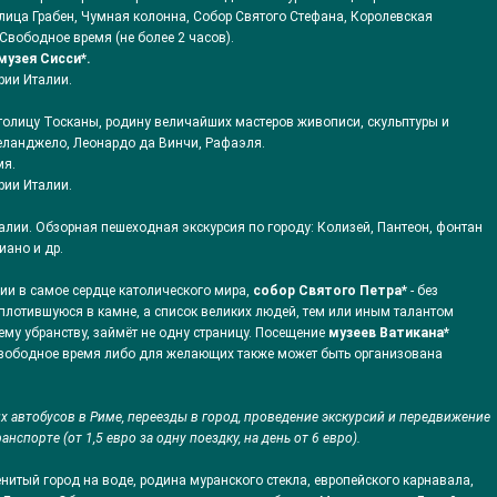
лица Грабен, Чумная колонна, Собор Святого Стефана, Королевская
 Свободное время (не более 2 часов).
музея Сисси*.
ории Италии.
толицу Тосканы, родину величайших мастеров живописи, скульптуры и
еланджело, Леонардо да Винчи, Рафаэля.
мя.
ории Италии.
алии. Обзорная пешеходная экскурсия по городу: Колизей, Пантеон, фонтан
иано и др.
и в самое сердце католического мира,
собор Святого Петра*
- без
оплотившуюся в камне, а список великих людей, тем или иным талантом
нему убранству, займёт не одну страницу. Посещение
музеев Ватикана*
вободное время либо для желающих также может быть организована
х автобусов в Риме, переезды в город, проведение экскурсий и передвижение
спорте (от 1,5 евро за одну поездку, на день от 6 евро).
нитый город на воде, родина муранского стекла, европейского карнавала,