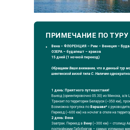
ПРИМЕЧАНИЕ ПО ТУРУ
Вена – ФЛОРЕНЦИЯ –
Рим – Венеция – Будв
ОЗЕРА – будапешт – краков
15 дней (1 ночной переезд)
Обращаем Ваше внимание, что в данный тур м
шенгенской визой типа C. Наличие однократно
1 день: Приятного путешествия!
Выезд (ориентировочно 05.30) из Минска, а/в 
Транзит по территории Беларуси (~350 км), пр
Возможна прогулка по
Варшаве*
с руководите
Переезд (~600 км) на ночлег в отеле на террито
2 день
: Вена
Завтрак. Переезд в
Вену
(~300 км) – столицу А
постройками Габсбургов ­– самых успешных ми