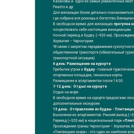
Казановы и одно из самых романтичных мест Е
Риалто и др.
Для желающих более детально познакомиться 
где собрана вся роскошь и богатство Венециан
В свободное время для желающих
прогулка н
почувствовать себя настоящим венецианцем.
Ночной переезд в Будву. (~920 км).
Прохождени
Хорватия – Черногория.
*В связи с запретом передвижения сухопутного
общественном транспорте (обязательный турист
транспортной ситуации).
6 день: Размещение на курорте
Прибытие утром в
Будву
- главный туристически
спортивные площадки, теннисные корты.
Размещение в апартаментах после 14.00.
7-12 день: Отдых на курорте
Отдых на море.
В свободное время на курорте предлагаем озн
дополнительные экскурсии.
13 день: Отправление из Будвы - Плитвицк
Выселение из апартаментов. Ранний выезд (~5:
Переезд (~520 км) в национальный парк
«Плит
Прохождение границ Черногория – Хорватия, Хо
«Плитвицкие озера» - это один из наиболее в