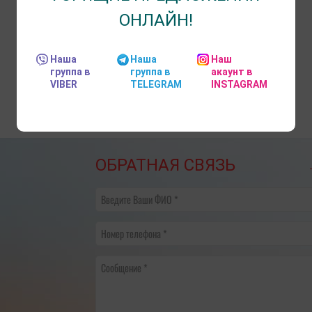
ОНЛАЙН!
Наша
Наша
Наш
группа в
группа в
акаунт в
VIBER
TELEGRAM
INSTAGRAM
ОБРАТНАЯ СВЯЗЬ
Введите Ваши ФИО
Номер телефона
Сообщение
​НА ЧТО ОБРАТИТЬ ВНИМАНИЕ
График переноса рабо