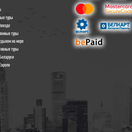
ы
ные туры
поезде
ионные туры
тдыхом на море
тивные туры
Беларуси
Европе