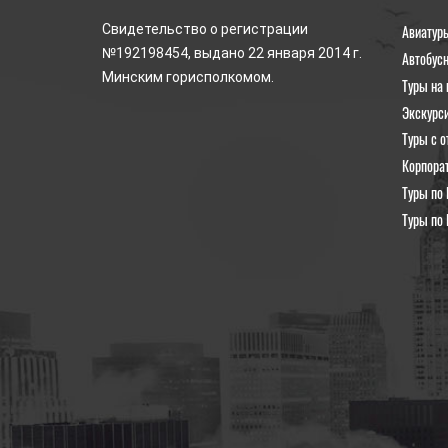
Авиатур
Свидетельство о регистрации
№192198454, выдано 22 января 2014 г.
Автобус
Минским горисполкомом.
Туры на 
Экскурс
Туры с о
Корпора
Туры по 
Туры по 