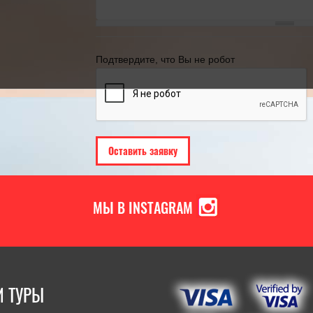
ВЫБИРАЯ ТУР В ПИТЕР?
году
18.05.2022
[Читать полностью]
21.11.2024
[Ч
Подтвердите, что Вы не робот
МЫ В INSTAGRAM
 ТУРЫ