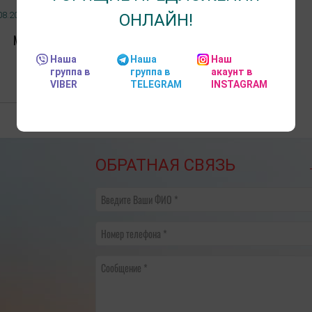
882.05 руб.
08.2026
ОНЛАЙН!
(23500 RUB)
Московский уйкенд
Наша
Наша
Наш
группа в
группа в
акаунт в
Подробнее
VIBER
TELEGRAM
INSTAGRAM
ОБРАТНАЯ СВЯЗЬ
Введите Ваши ФИО
Номер телефона
Сообщение
​НА ЧТО ОБРАТИТЬ ВНИМАНИЕ
График переноса рабо