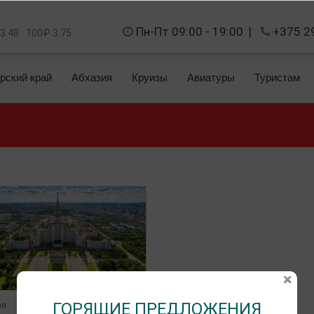
Пн-Пт 09:00 - 19:00
|
+375 2
 3.48
100₽ 3.75
рский край
Абхазия
Круизы
Авиатуры
Туристам
ГОРЯЩИЕ ПРЕДЛОЖЕНИЯ
ня