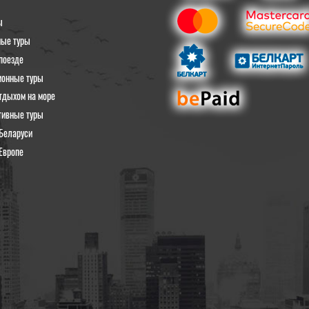
ы
ные туры
поезде
ионные туры
тдыхом на море
тивные туры
Беларуси
Европе