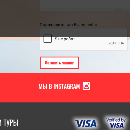
ВЫБИРАЯ ТУР В ПИТЕР?
году
18.05.2022
[Читать полностью]
21.11.2024
[Ч
Подтвердите, что Вы не робот
МЫ В INSTAGRAM
 ТУРЫ