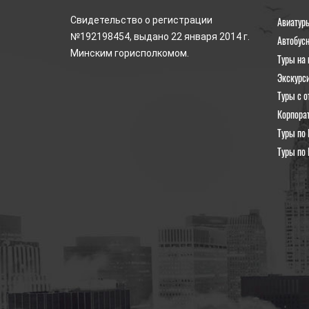
Авиатур
Свидетельство о регистрации
№192198454, выдано 22 января 2014 г.
Автобус
Минским горисполкомом.
Туры на 
Экскурс
Туры с о
Корпора
Туры по 
Туры по 