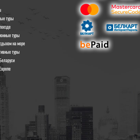
ы
ные туры
поезде
ионные туры
тдыхом на море
тивные туры
Беларуси
Европе