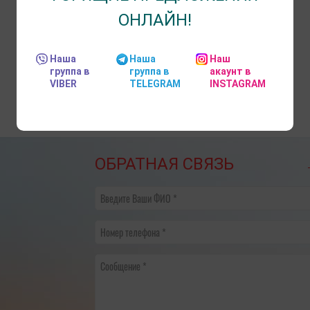
ОНЛАЙН!
Наша
Наша
Наш
группа в
группа в
акаунт в
VIBER
TELEGRAM
INSTAGRAM
ОБРАТНАЯ СВЯЗЬ
Введите Ваши ФИО
Номер телефона
Сообщение
рафик переноса рабочих дней в 2025