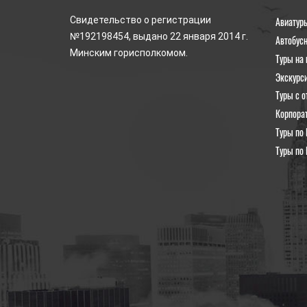
Авиатур
Свидетельство о регистрации
№192198454, выдано 22 января 2014 г.
Автобус
Минским горисполкомом.
Туры на 
Экскурс
Туры с о
Корпора
Туры по 
Туры по 