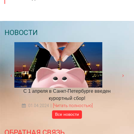
НОВОСТИ
я в Санкт-Петербурге введен
​НА ЧТО ОБРАТИТЬ ВН
курортный сбор!
ТУР В ПИ
24
[Читать полностью]
18.05.2022
[Читать по
Все новости
ОБРАТНАЯ СВЯЗЬ