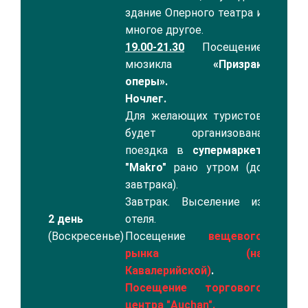
здание Оперного театра и
многое другое.
19.00-21.30
Посещение
мюзикла
«Призрак
оперы».
Ночлег.
Для желающих туристов
будет организована
поездка в
супермаркет
"Makro"
рано утром (до
завтрака).
Завтрак. Выселение из
2 день
отеля.
(Воскресенье)
Посещение
вещевого
рынка (на
Кавалерийской)
.
Посещение торгового
центра "Auchan".