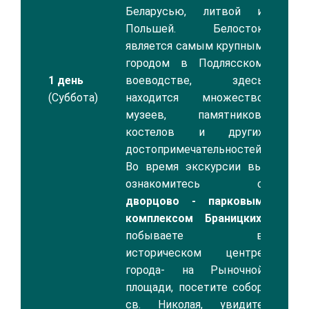
Беларусью, литвой и
Польшей. Белосток
является самым крупным
городом в Подлясском
1 день
воеводстве, здесь
(Суббота)
находится множество
музеев, памятников,
костелов и других
достопримечательностей.
Во время экскурсии вы
ознакомитесь с
дворцово - парковым
комплексом Браницких
,
побываете в
историческом центре
города- на Рыночной
площади, посетите собор
св. Николая, увидите