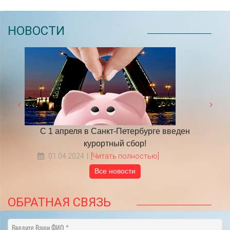
НОВОСТИ
 году
С 1 апреля в Санкт-Петербурге введен
​НА
курортный сбор!
01.04.2024
[Читать полностью]
Все новости
ОБРАТНАЯ СВЯЗЬ
Введите Ваши ФИО