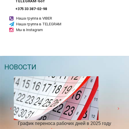
TELEGRAM-бот
+375 33 387-02-98
Наша группа в VIBER
Наша группа в TELEGRAM
Мы в Instagram
НОВОСТИ
5 году
С 1 апреля в Санкт-Петербурге введен
​Н