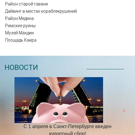
Район старой гавани
Дайвинг в местах кораблекрушений
Район Медина
Римские руины
Музей Махдии
Площадь Каира
НОВОСТИ
 году
С 1 апреля в Санкт-Петербурге введен
​НА
курортный сбор!