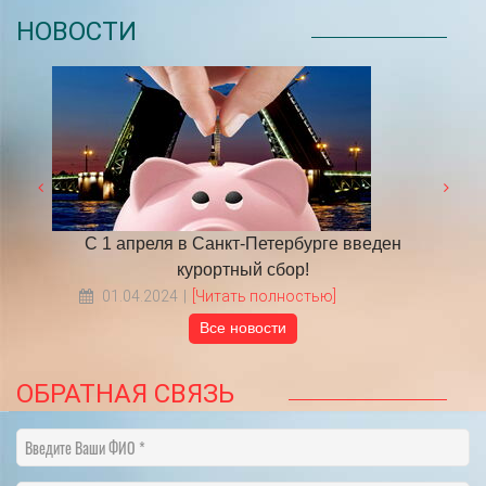
НОВОСТИ
 году
С 1 апреля в Санкт-Петербурге введен
​НА
курортный сбор!
01.04.2024
[Читать полностью]
Все новости
ОБРАТНАЯ СВЯЗЬ
Введите Ваши ФИО