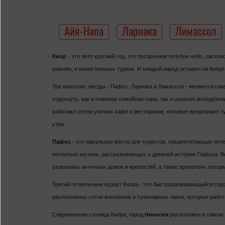
Айя-Напа
Ларнака
Лимассол
Кипр
- это лето круглый год, это прозрачное голубое небо, ласк
римлян, и воинственных турков. И каждый народ оставил на Кипре 
Три кипрских звезды - Пафос, Ларнака и Лимассол - являются гл
отдохнуть, как и пожилая семейная пара, так и шумная молодёжн
работают сотни уютных кафе и ресторанов, которые предлагают ту
утра.
Пафос
- это идеальное место для туристов, предпочитающих ин
несколько музеев, рассказывающих о древней истории Пафоса. В
развалины античных домов и крепостей, а также археологи, котор
Третий по величине курорт Кипра - это быстроразвивающийся гор
расположены сотни магазинов и сувенирных лавок, которые работ
Современная столица Кипра, город
Никосия
расположен в самом с