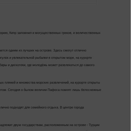
сторию, Кипр запомнил и могущественных греков, и величественных
ается одним из лучших на острове. Здесь смогут отлично
улок и увлекательной рыбалки в открытом море, на курорте
бары и дискотеки, где молодёжь может развлекаться до самого
ых пляжей и множества морских развлечений, на курорте открыты
ортом. Сегодня о былом величии Пафоса помнят лишь белоснежные
тлично подходят для семейного отдыха. В центре города
надлежит двум государствам, расположенным на острове - Турции