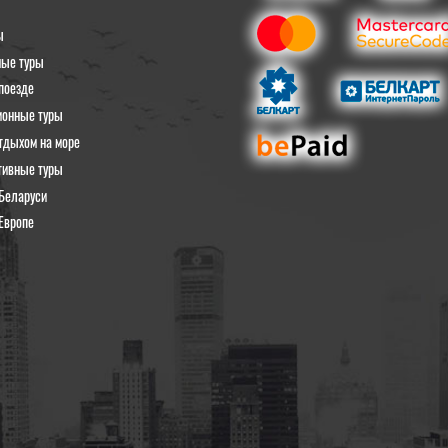
ы
ные туры
поезде
ионные туры
тдыхом на море
тивные туры
Беларуси
Европе