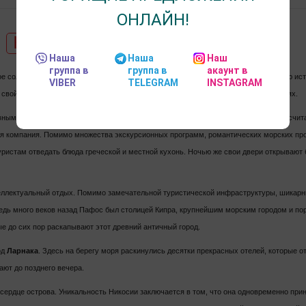
ОНЛАЙН!
Никосия
Пафос
Протарас
Наша
Наша
Наш
группа в
группа в
акаунт в
овое солнце, мягкий песок и бесконечная красота местной природы. За многовековую и
VIBER
TELEGRAM
INSTAGRAM
свой отпечаток, который до сих пор можно увидеть в местной культуре и традициях.
авными центрами туризма на острове. Курорт
Лимассол
вот уже много лет подряд счит
ая компания. Помимо множества экскурсионных программ, романтических морских прог
ристам отведать блюда греческой и местной кухонь. Ночью же свои двери открывают 
теллектуальный отдых. Помимо замечательной туристической инфраструктуры, шикарн
едь много веков назад Пафос был столицей Кипра, крупнейшим морским городом и п
ые до сих пор раскапывают этот древний античный город.
од
Ларнака
. Здесь на берегу моря раскинулись десятки прекрасных отелей, которые о
ают до позднего вечера.
ердце острова. Уникальность Никосии заключается в том, что она одновременно при