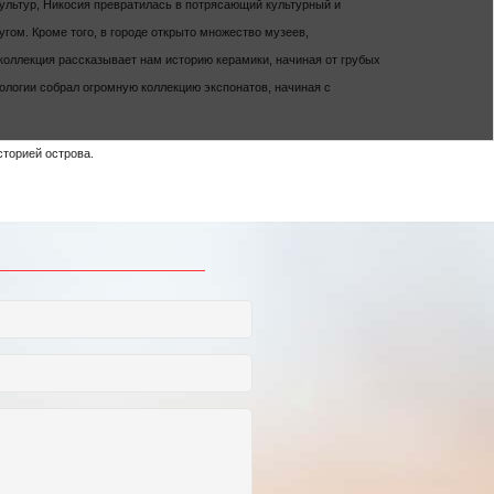
 культур, Никосия превратилась в потрясающий культурный и
гом. Кроме того, в городе открыто множество музеев,
коллекция рассказывает нам историю керамики, начиная от грубых
логии собрал огромную коллекцию экспонатов, начиная с
сторией острова.
ТЬ ВНИМАНИЕ
График переноса рабочих дней в 2025