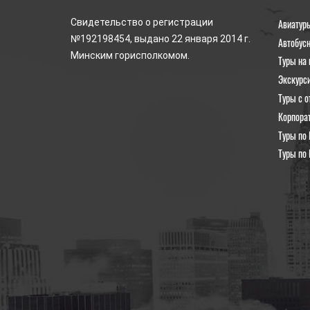
Авиатур
Свидетельство о регистрации
№192198454, выдано 22 января 2014 г.
Автобус
Минским горисполкомом.
Туры на 
Экскурс
Туры с о
Корпора
Туры по 
Туры по 