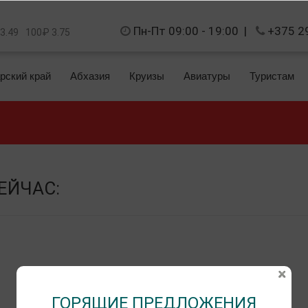
Пн-Пт 09:00 - 19:00
|
+375 2
 3.49
100₽ 3.75
рский край
Абхазия
Круизы
Авиатуры
Туристам
ЕЙЧАС:
Модуль заблокирован
ГОРЯЩИЕ ПРЕДЛОЖЕНИЯ