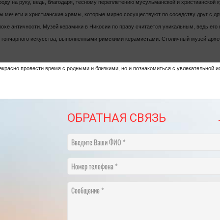
ороду на руку, ведь, благодаря, тесному переплетению мусульманской и христианской
ы мечети и христианские храмы, которые мирно сосуществуют по соседству друг с дру
охе античности. Музей керамики в Никосии по праву считается уникальным, ведь его 
 гончарного искусства, выполненными римскими керамистами. Столичный музей архео
красно провести время с родными и близкими, но и познакомиться с увлекательной и
ОБРАТНАЯ СВЯЗЬ
Введите Ваши ФИО
Номер телефона
Сообщение
 1 апреля в Санкт-Петербурге введен
​НА ЧТО ОБРАТИ