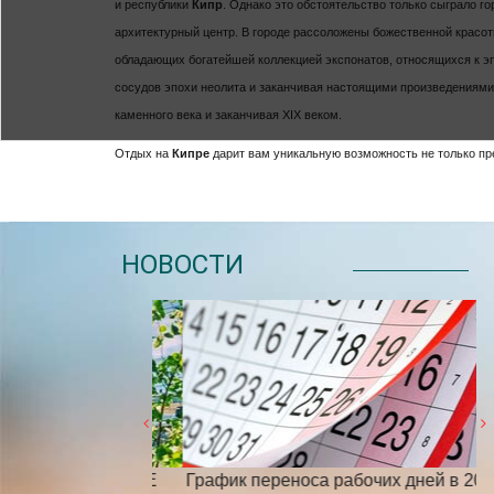
и республики
Кипр
. Однако это обстоятельство только сыграло г
архитектурный центр. В городе рассоложены божественной красот
обладающих богатейшей коллекцией экспонатов, относящихся к эп
сосудов эпохи неолита и заканчивая настоящими произведениями
каменного века и заканчивая XIX веком.
Отдых на
Кипре
дарит вам уникальную возможность не только пре
НОВОСТИ
ИТЬ ВНИМАНИЕ
График переноса рабочих дней в 2025
С