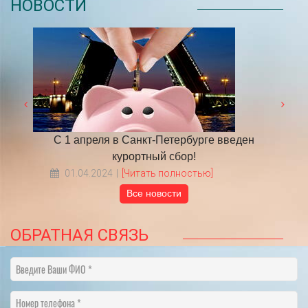
НОВОСТИ
 году
С 1 апреля в Санкт-Петербурге введен
​НА
курортный сбор!
01.04.2024
[Читать полностью]
Все новости
ОБРАТНАЯ СВЯЗЬ
Введите Ваши ФИО
Номер телефона