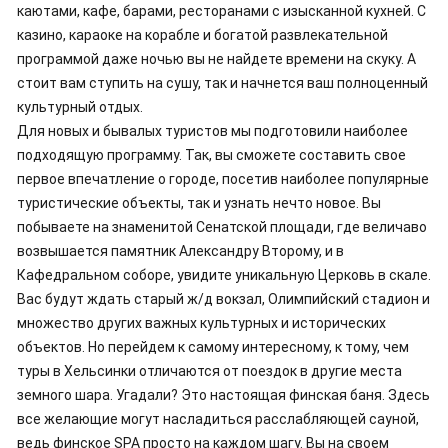
каютами, кафе, барами, ресторанами с изысканной кухней. С
казино, караоке на корабле и богатой развлекательной
программой даже ночью вы не найдете времени на скуку. А
стоит вам ступить на сушу, так и начнется ваш полноценный
культурный отдых.
Для новых и бывалых туристов мы подготовили наиболее
подходящую программу. Так, вы сможете составить свое
первое впечатление о городе, посетив наиболее популярные
туристические объекты, так и узнать нечто новое. Вы
побываете на знаменитой Сенатской площади, где величаво
возвышается памятник Александру Второму, и в
Кафедральном соборе, увидите уникальную Церковь в скале.
Вас будут ждать старый ж/д вокзал, Олимпийский стадион и
множество других важных культурных и исторических
объектов. Но перейдем к самому интересному, к тому, чем
туры в Хельсинки отличаются от поездок в другие места
земного шара. Угадали? Это настоящая финская баня. Здесь
все желающие могут насладиться расслабляющей сауной,
ведь финское SPA просто на каждом шагу. Вы на своем