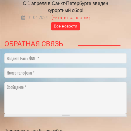
 году
С 1 апреля в Санкт-Петербурге введен
​НА
курортный сбор!
01.04.2024
[Читать полностью]
Все новости
ОБРАТНАЯ СВЯЗЬ
Введите Ваши ФИО
Номер телефона
Сообщение
Подтвердите, что Вы не робот