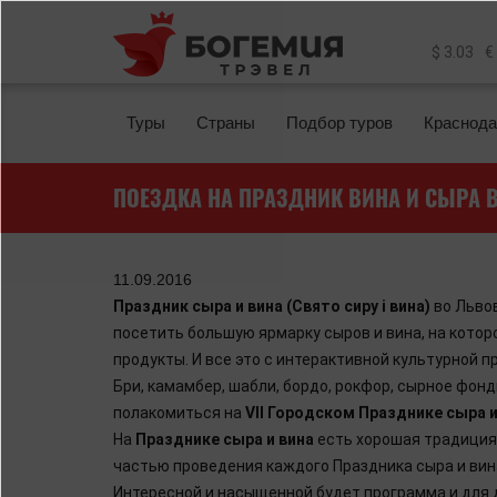
Перейти к основному содержанию
$ 3.03
€
Туры
Страны
Подбор туров
Краснода
ПОЕЗДКА НА ПРАЗДНИК ВИНА И СЫРА 
11.09.2016
Праздник сыра и вина (Свято сиру і вина)
во Львов
посетить большую ярмарку сыров и вина, на котор
продукты. И все это с интерактивной культурной п
Бри, камамбер, шабли, бордо, рокфор, сырное фон
полакомиться на
VII Городском Празднике сыра и
На
Празднике сыра и вина
есть хорошая традиция 
частью проведения каждого Праздника сыра и вина
Интересной и насыщенной будет программа и для 