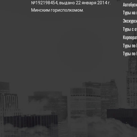
№192198454, выдано 22 января 2014 г.
Автобус
Минским горисполкомом.
Туры на 
Экскурс
Туры с о
Корпора
Туры по 
Туры по 