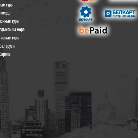
ные туры
поезде
ионные туры
тдыхом на море
тивные туры
Беларуси
Европе