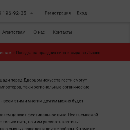
9 196-92-35
Регистрация
Вход
Агентствам
О нас
Контакты
ристам
»
Поездка на праздник вина и сыра во Львове
Вы
здесь
лощади перед Дворцом искусств гости смогут
импортеров, так и региональные органические
 - всем этим и многим другим можно будет
а затем делают фестивальное вино. Неотъемлемой
только пить, но и им рисовать картины!
нию сырных лошадок и другие забавы. К тому же