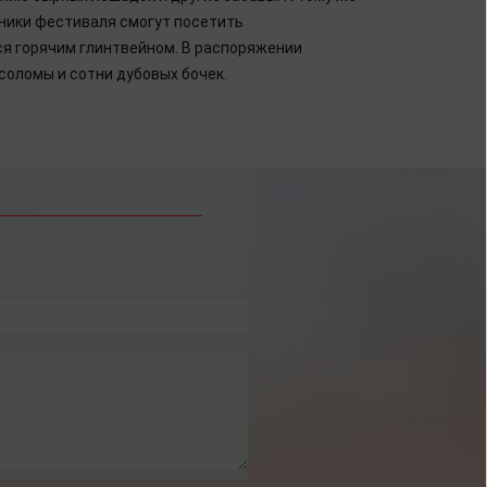
тники фестиваля смогут посетить
я горячим глинтвейном. В распоряжении
соломы и сотни дубовых бочек.
чих дней в 2025
итать полностью]