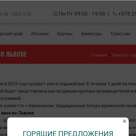
Пн-Пт 09:00 - 19:00
|
+375 2
 3.49
100₽ 3.75
рский край
Абхазия
Круизы
Авиатуры
Туристам
ВО ЛЬВОВЕ
Главная
»
Новости ту
е в 2016 году пройдет уже в седьмой раз. В течение 3 дней на п
ой будет представлена как продукция крупных производителей и 
рограммой.
дю и ризотто с пармезаном, традиционные блюда украинской кухни
 вина во Львове
.
- давить виноград, как это делали раньше. Из выдавленного сок
 является дегустации от ведущих винных брендов. Вино можно не 
ГОРЯЩИЕ ПРЕДЛОЖЕНИЯ
детей. Захватывающие аттракционы, мастер-классы по изготовле