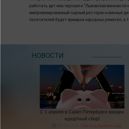
работать арт-мастерская и "Львовская винная поч
импровизированный сырный ресторан и винные де
посетителей будет ярмарка народных ремесел, а т
НОВОСТИ
бочих дней в 2025
С 1 апреля в Санкт-Петербурге введен
у
курортный сбор!
Читать полностью]
01.04.2024
[Читать полностью]