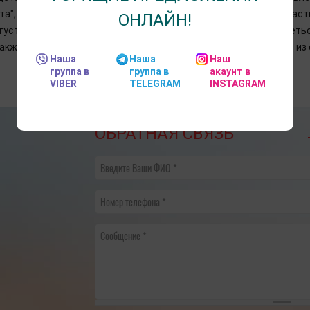
та", с которой можно будет отправить авторские открытки. Учас
ОНЛАЙН!
густации, отведать традиционных творожных лошадок и согретьс
акже специальная территория ленд-арта из огромных диванов из 
Наша
Наша
Наш
группа в
группа в
акаунт в
VIBER
TELEGRAM
INSTAGRAM
ОБРАТНАЯ СВЯЗЬ
Введите Ваши ФИО
Номер телефона
Сообщение
​НА ЧТО ОБРАТИТЬ ВНИМАНИЕ
График переноса рабо
ВЫБИРАЯ ТУР В ПИТЕР?
году
18.05.2022
[Читать полностью]
21.11.2024
[Ч