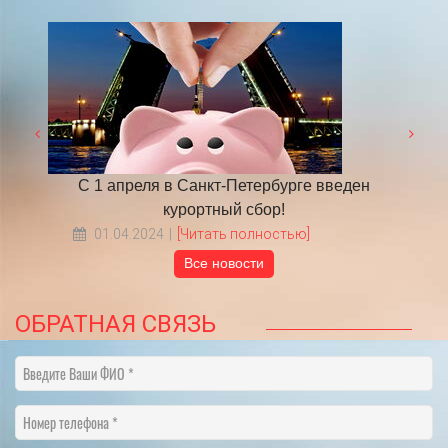
 году
С 1 апреля в Санкт-Петербурге введен
​НА
курортный сбор!
01.04.2024
[Читать полностью]
Все новости
ОБРАТНАЯ СВЯЗЬ
Введите Ваши ФИО
Номер телефона