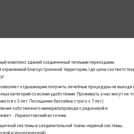
иный комплекс зданий соединенный теплыми переходами,
й охраняемой благоустроенной территории, где цена соответству
уг.
 позволяет отдыхающим получить лечебные процедуры не выходя 
ных категорий со всеми удобствами. Проживать у нас могут не т
маются с 5 лет. Посещение бассейна строго с 7 лет)
ичие собственного минералопровода с радоновой и
бювет - Лермонтовский источник.
шечной системы и соединительной ткани, нервной системы,
ской и урологической).