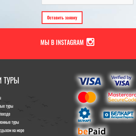
МЫ В INSTAGRAM
 ТУРЫ
ы
ные туры
поезде
ионные туры
тдыхом на море