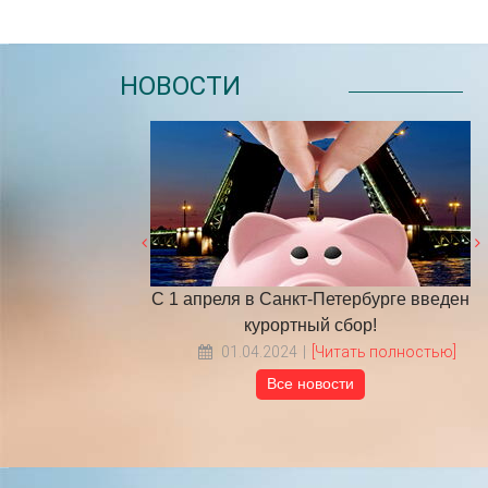
НОВОСТИ
Петербурге введен
​НА ЧТО ОБРАТИТЬ ВНИМАНИЕ
Г
й сбор!
ВЫБИРАЯ ТУР В ПИТЕР?
Читать полностью]
18.05.2022
[Читать полностью]
Все новости