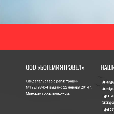
ООО «БОГЕМИЯТРЭВЕЛ»
НАШИ
Авиатур
Свидетельство о регистрации
№192198454, выдано 22 января 2014 г.
Автобус
Минским горисполкомом.
Туры на 
Экскурс
Туры с о