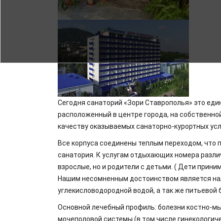
Сегодня санаторий «Зори Ставрополья» это ед
расположенный в центре города, на собственно
качеству оказываемых санаторно-курортных усл
Все корпуса соединены теплым переходом, что
санатория. К услугам отдыхающих номера различ
взрослые, но и родители с детьми. ( Дети прини
Нашим несомненным достоинством является нал
углекисловодородной водой, а так же питьевой 
Основной лечебный профиль: болезни костно-мы
мочеполовой системы (в том числе гинекологиче