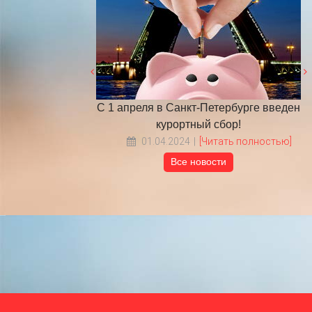
Петербурге введен
​НА ЧТО ОБРАТИТЬ ВНИМАНИЕ
Г
й сбор!
ВЫБИРАЯ ТУР В ПИТЕР?
Читать полностью]
18.05.2022
[Читать полностью]
Все новости