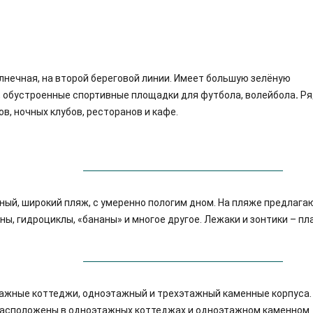
лнечная, на второй береговой линии. Имеет большую зелёную
у, обустроенные спортивные площадки для футбола, волейбола
.
Ря
, ночных клубов, ресторанов и кафе.
ный, широкий пляж, с умеренно пологим дном. На пляже предлага
ы, гидроциклы, «бананы» и многое другое. Лежаки и зонтики – пл
ажные коттеджи, одноэтажный и трехэтажный каменные корпуса.
расположены в одноэтажных коттеджах и одноэтажном каменном