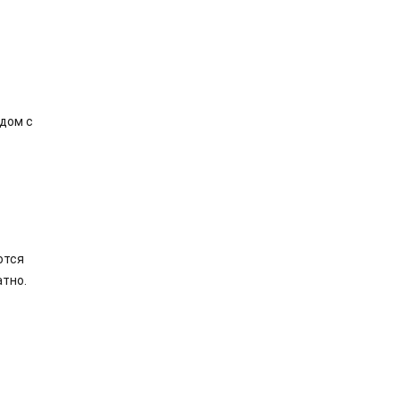
дом с
ются
атно.