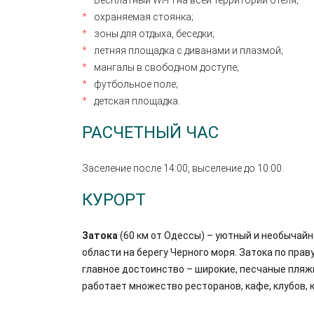
Бесплатный WI-FI на всей территории отеля;
охраняемая стоянка;
зоны для отдыха, беседки;
летняя площадка с диванами и плазмой;
мангалы в свободном доступе;
футбольное поле;
детская площадка.
РАСЧЕТНЫЙ ЧАС
Заселение после 14:00, выселение до 10:00.
КУРОРТ
Затока
(60 км от Одессы) – уютный и необычай
области на берегу Черного моря. Затока по прав
главное достоинство – широкие, песчаные пляж
работает множество ресторанов, кафе, клубов,