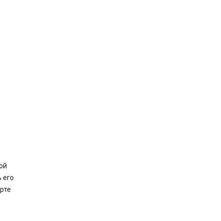
ой
 его
рте