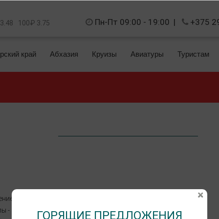
Пн-Пт 09:00 - 19:00
|
+375 2
 3.48
100₽ 3.75
рский край
Абхазия
Круизы
Авиатуры
Туристам
ние. Подойдет для молодежного возраста.
пы - несколько минут ходьбы;
ГОРЯЩИЕ ПРЕДЛОЖЕНИЯ