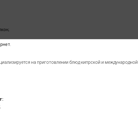
лкон;
рнет.
пециализируется на приготовлении блюд кипрской и международной
т:
;