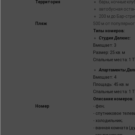
Территория
бары, ночные клуб
автобусная остано
200 м до Бар-стри
Пляж
500 м от популярног
Типы номеров:
Студия Делюкс:
Вмещает: 3
Размер: 25 кв. м
Спальные места: 1 
Апартаменты Делю
Вмещает: 4
Площадь: 45 кв. м
Спальные места: 1 
Описание номеров:
Номер
- фен;
- спутниковое телев
- холодильник;
- ванная комната (д