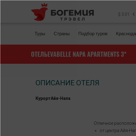
Перейти к основному содержанию
$ 3.01
€
Туры
Страны
Подбор туров
Краснода
ОТЕЛЬEVABELLE NAPA APARTMENTS 3*
ОПИСАНИЕ ОТЕЛЯ
КурортАйя
-Напа
Отличное расположе
от центра Айя-На