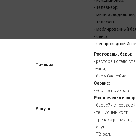
- кондиционер;
- телевизор;
- мини-холодильник;
- телефон;
- меблированный ба
- сейф;
- беспроводной Инте
Рестораны, бары:
- ресторан отеля с
Питание
кухни;
- бар у бассейна.
Сервис:
- уборка номеров.
Развлечения и спор
- бассейн с террасой
Услуги
- теннисный корт;
- тренажерный зал;
- сауна;
- ТВ-зал.