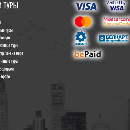
 ТУРЫ
ы
ные туры
поезде
ионные туры
тдыхом на море
тивные туры
Беларуси
Европе