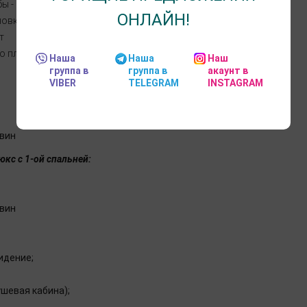
ы - недалеко от отеля;
ОНЛАЙН!
вка - 300 м.
т
о пляжа Нисси (15 минут ходьбы).
Наша
Наша
Наш
группа в
группа в
акаунт в
VIBER
TELEGRAM
INSTAGRAM
Твин
кс с 1-ой спальней:
Твин
идение;
ушевая кабина);