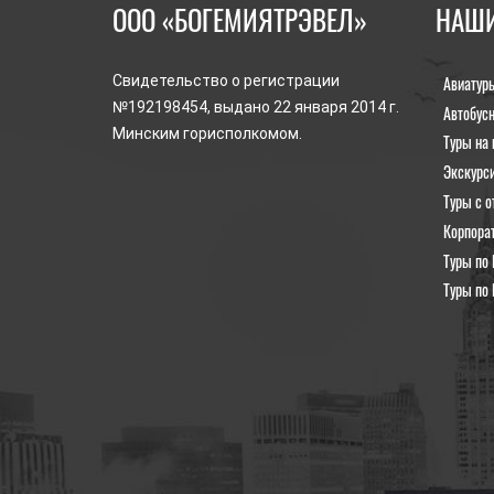
ООО «БОГЕМИЯТРЭВЕЛ»
НАШИ
Авиатур
Свидетельство о регистрации
№192198454, выдано 22 января 2014 г.
Автобус
Минским горисполкомом.
Туры на 
Экскурс
Туры с о
Корпора
Туры по 
Туры по 