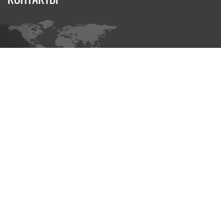
Адрес:
220030 Республика Беларусь
Минск, ул. Энгельса 34, офис 110 (1 -й этаж)
Номера телефонов
+375 29 196 92 35
А1
+375 33 387 02 98
МТС
Онлайн-консультации
TELEGRAM-бот
+375 33 387-02-98
VIBER
Mail:
info@bogemia.by