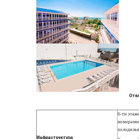
Отел
6-ти этаж
номерами 
холодильн
Инфраструктура