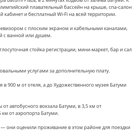
а Batumi Plaza, в 2 минутах ходьбы от залива Батуми. К
Олимпийский плавательный бассейн на крыше, спа-салон
 кабинет и бесплатный Wi-Fi на всей территории.
евизором с плоским экраном и кабельными каналами,
й с ванной или душем.
глосуточная стойка регистрации, мини-маркет, бар и са
ровальными услугами за дополнительную плату.
 в 900 м от отеля, а до Художественного музея Батуми
 от автобусного вокзала Батуми, в 3,5 км от
 км от аэропорта Батуми.
— они оценили проживание в этом районе для поездки